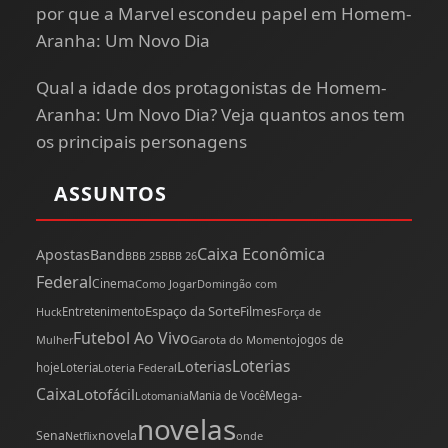
por que a Marvel escondeu papel em Homem-
Aranha: Um Novo Dia
Qual a idade dos protagonistas de Homem-
Aranha: Um Novo Dia? Veja quantos anos tem
os principais personagens
ASSUNTOS
Caixa Econômica
Apostas
Band
BBB 25
BBB 26
Federal
Cinema
Como Jogar
Domingão com
Espaço da Sorte
Filmes
Huck
Entretenimento
Força de
Futebol Ao Vivo
Mulher
Garota do Momento
jogos de
Loterias
Loterias
hoje
Loteria
Loteria Federal
Caixa
Lotofácil
Mega-
Mania de Você
Lotomania
novelas
novela
Sena
onde
Netflix