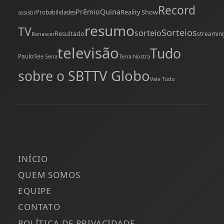
Record
Quina
Prêmio
Reality Show
assistir
Probabilidades
resumo
TV
Sorteios
sorteio
Resultado
streamin
Renascer
televisão
Tudo
Paulo
Tele Sena
Terra Nostra
TV Globo
sobre o SBT
Vale Tudo
INÍCIO
QUEM SOMOS
EQUIPE
CONTATO
POLÍTICA DE PRIVACIDADE