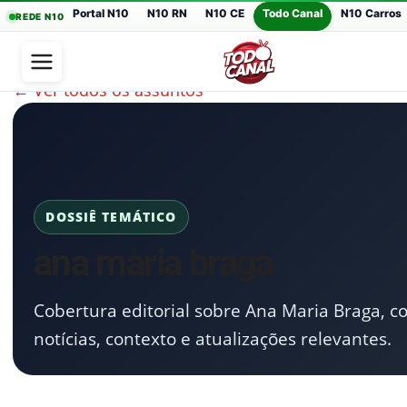
Portal N10
N10 RN
N10 CE
Todo Canal
N10 Carros
REDE N10
← Ver todos os assuntos
DOSSIÊ TEMÁTICO
ana maria braga
Cobertura editorial sobre Ana Maria Braga, 
notícias, contexto e atualizações relevantes.