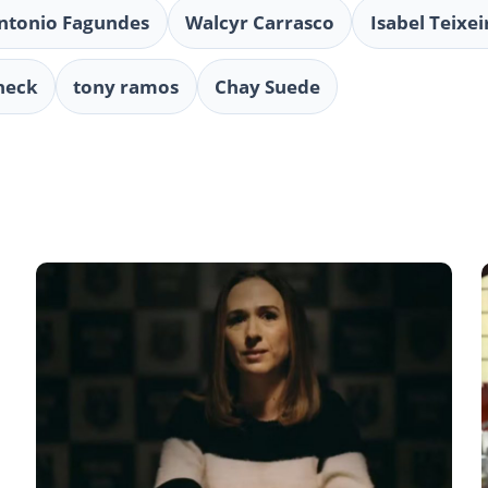
ntonio Fagundes
Walcyr Carrasco
Isabel Teixei
neck
tony ramos
Chay Suede