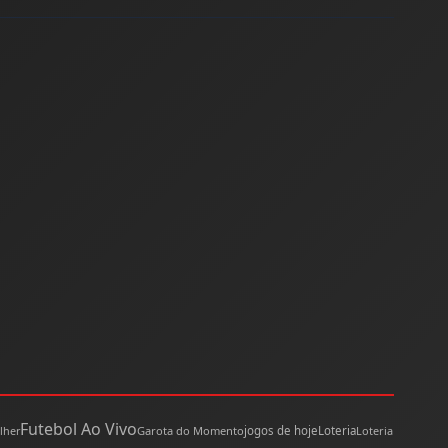
Futebol Ao Vivo
lher
Garota do Momento
jogos de hoje
Loteria
Loteria