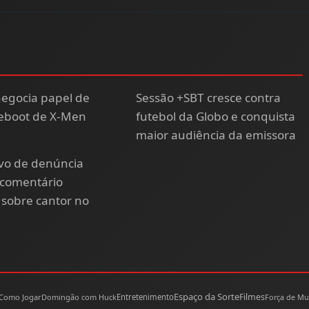
negocia papel de
Sessão +SBT cresce contra
reboot de X-Men
futebol da Globo e conquista
maior audiência da emissora
lvo de denúncia
 comentário
sobre cantor no
Espaço da Sorte
Filmes
Como Jogar
Domingão com Huck
Entretenimento
Força de Mu