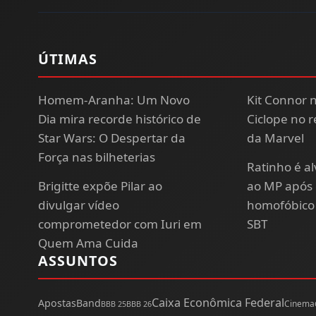
ÚTIMAS
Homem-Aranha: Um Novo
Kit Connor 
Dia mira recorde histórico de
Ciclope no 
Star Wars: O Despertar da
da Marvel
Força nas bilheterias
Ratinho é a
Brigitte expõe Pilar ao
ao MP após
divulgar vídeo
homofóbico 
comprometedor com Iuri em
SBT
Quem Ama Cuida
ASSUNTOS
Caixa Econômica Federal
Apostas
Band
Cinema
BBB 25
BBB 26