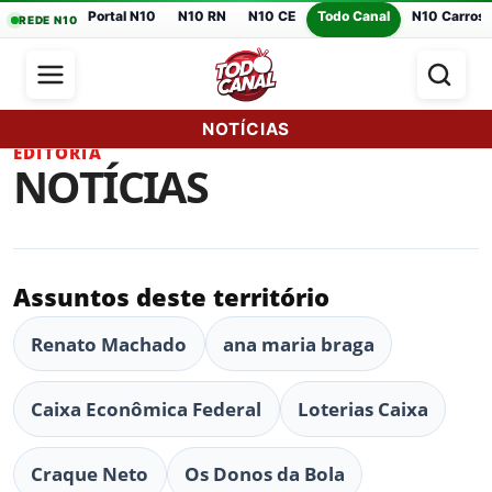
Portal N10
N10 RN
N10 CE
Todo Canal
N10 Carros
REDE N10
NOTÍCIAS
EDITORIA
NOTÍCIAS
Assuntos deste território
Renato Machado
ana maria braga
Caixa Econômica Federal
Loterias Caixa
Craque Neto
Os Donos da Bola