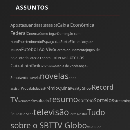
ASSUNTOS
Caixa Econômica
Apostas
Band
BBB 25
BBB 26
Federal
Cinema
Como Jogar
Domingão com
Espaço da Sorte
Filmes
Huck
Entretenimento
Força de
Futebol Ao Vivo
Mulher
Garota do Momento
jogos de
Loterias
Loterias
hoje
Loteria
Loteria Federal
Caixa
Lotofácil
Mega-
Mania de Você
Lotomania
novelas
novela
Sena
onde
Netflix
Record
Quina
Prêmio
Reality Show
assistir
Probabilidades
resumo
TV
Sorteios
sorteio
Resultado
streamin
Renascer
televisão
Tudo
Paulo
Tele Sena
Terra Nostra
TV Globo
sobre o SBT
Vale Tudo