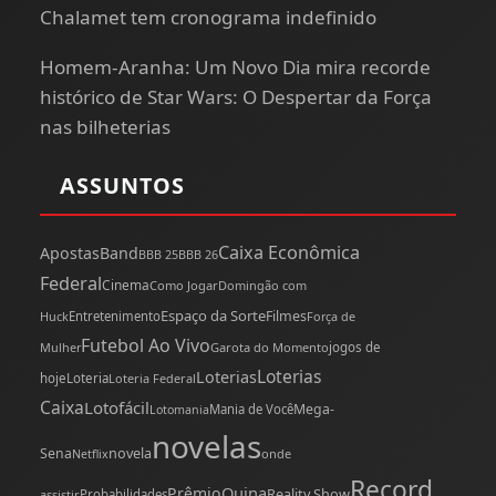
Chalamet tem cronograma indefinido
Homem-Aranha: Um Novo Dia mira recorde
histórico de Star Wars: O Despertar da Força
nas bilheterias
ASSUNTOS
Caixa Econômica
Apostas
Band
BBB 25
BBB 26
Federal
Cinema
Como Jogar
Domingão com
Espaço da Sorte
Filmes
Huck
Entretenimento
Força de
Futebol Ao Vivo
Mulher
Garota do Momento
jogos de
Loterias
Loterias
hoje
Loteria
Loteria Federal
Caixa
Lotofácil
Mega-
Mania de Você
Lotomania
novelas
novela
Sena
onde
Netflix
Record
Quina
Prêmio
Reality Show
assistir
Probabilidades