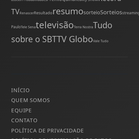
resumo
TV
Sorteios
sorteio
Resultado
streamin
Renascer
televisão
Tudo
Paulo
Tele Sena
Terra Nostra
TV Globo
sobre o SBT
Vale Tudo
INÍCIO
QUEM SOMOS
EQUIPE
CONTATO
POLÍTICA DE PRIVACIDADE