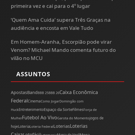
primeira vez e cai para o 4º lugar
‘Quem Ama Cuida’ supera Três Graças na
audiência e encosta em Vale Tudo
Em Homem-Aranha, Escorpião pode virar
Venom? Michael Mando comenta futuro do
vilão no MCU
ASSUNTOS
Caixa Econômica
Apostas
Band
BBB 25
BBB 26
Federal
Cinema
Como Jogar
Domingão com
Espaço da Sorte
Filmes
Huck
Entretenimento
Força de
Futebol Ao Vivo
Mulher
Garota do Momento
jogos de
Loterias
Loterias
hoje
Loteria
Loteria Federal
Caixa
Lotofácil
Mega-
Mania de Você
Lotomania