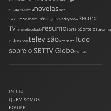
novelas
novela
Sena
onde
Netflix
Record
Quina
Prêmio
Reality Show
assistir
Probabilidades
resumo
TV
Sorteios
sorteio
Resultado
streamin
Renascer
televisão
Tudo
Paulo
Tele Sena
Terra Nostra
TV Globo
sobre o SBT
Vale Tudo
INÍCIO
QUEM SOMOS
EQUIPE