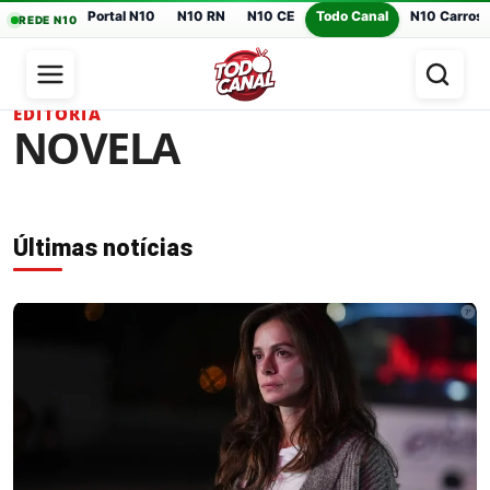
Portal N10
N10 RN
N10 CE
Todo Canal
N10 Carros
REDE N10
EDITORIA
NOVELA
Últimas notícias