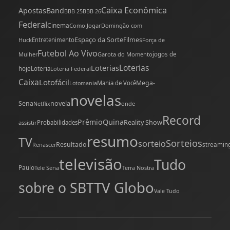
Caixa Econômica
Apostas
Band
BBB 25
BBB 26
Federal
Cinema
Como Jogar
Domingão com
Espaço da Sorte
Filmes
Huck
Entretenimento
Força de
Futebol Ao Vivo
Mulher
Garota do Momento
jogos de
Loterias
Loterias
hoje
Loteria
Loteria Federal
Caixa
Lotofácil
Mega-
Mania de Você
Lotomania
novelas
novela
Sena
onde
Netflix
Record
Quina
Prêmio
Reality Show
assistir
Probabilidades
resumo
TV
Sorteios
sorteio
Resultado
streamin
Renascer
televisão
Tudo
Paulo
Tele Sena
Terra Nostra
TV Globo
sobre o SBT
Vale Tudo