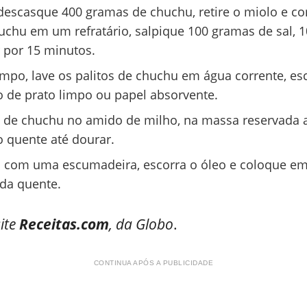
escasque 400 gramas de chuchu, retire o miolo e cort
huchu em um refratário, salpique 100 gramas de sal, 
 por 15 minutos.
mpo, lave os palitos de chuchu em água corrente, esc
de prato limpo ou papel absorvente.
s de chuchu no amido de milho, na massa reservada 
 quente até dourar.
a com uma escumadeira, escorra o óleo e coloque e
nda quente.
ite
Receitas.com
, da Globo
.
CONTINUA APÓS A PUBLICIDADE