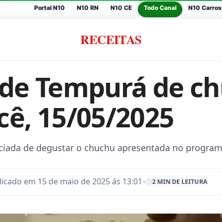
Portal N10
N10 RN
N10 CE
Todo Canal
N10 Carros
RECEITAS
 de Tempurá de c
cê, 15/05/2025
ciada de degustar o chuchu apresentada no program
•
licado em 15 de maio de 2025 às 13:01
2 MIN DE LEITURA