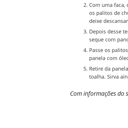
Com uma faca, d
os palitos de c
deixe descansar
Depois desse te
seque com pano 
Passe os palito
panela com óleo
Retire da panel
toalha. Sirva ai
Com informações do s