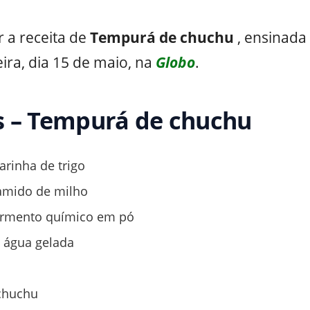
 a receita de
Tempurá de chuchu
, ensinada
ira, dia 15 de maio, na
Globo
.
s – Tempurá de chuchu
arinha de trigo
amido de milho
ermento químico em pó
e água gelada
chuchu