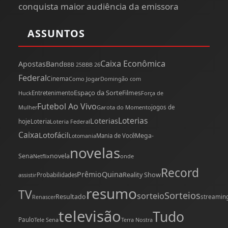
conquista maior audiência da emissora
ASSUNTOS
Caixa Econômica
Apostas
Band
BBB 25
BBB 26
Federal
Cinema
Como Jogar
Domingão com
Espaço da Sorte
Filmes
Huck
Entretenimento
Força de
Futebol Ao Vivo
Mulher
Garota do Momento
jogos de
Loterias
Loterias
hoje
Loteria
Loteria Federal
Caixa
Lotofácil
Mega-
Mania de Você
Lotomania
novelas
novela
Sena
onde
Netflix
Record
Quina
Prêmio
Reality Show
assistir
Probabilidades
resumo
TV
Sorteios
sorteio
Resultado
streamin
Renascer
televisão
Tudo
Paulo
Tele Sena
Terra Nostra