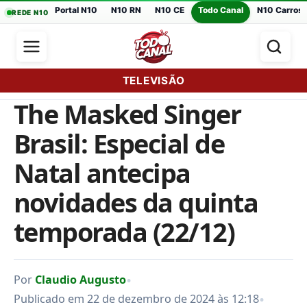
Portal N10
N10 RN
N10 CE
Todo Canal
N10 Carros
REDE N10
TELEVISÃO
The Masked Singer
Brasil: Especial de
Natal antecipa
novidades da quinta
temporada (22/12)
•
Por
Claudio Augusto
•
Publicado em 22 de dezembro de 2024 às 12:18