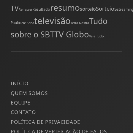
resumo
TV
Sorteios
sorteio
Resultado
streamin
Renascer
televisão
Tudo
Paulo
Tele Sena
Terra Nostra
TV Globo
sobre o SBT
Vale Tudo
INÍCIO
QUEM SOMOS
EQUIPE
CONTATO
POLÍTICA DE PRIVACIDADE
POLÍTICA DE VERIFICAÇÃO DE FATOS