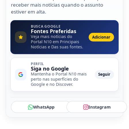
receber mais notícias quando o assunto
estiver em alta.
BUSCA GOOGLE
Fontes Preferidas
Veja mais notícias do
Adicionar
Portal N10 em Principais
Notícias e Das suas fontes.
PERFIL
Siga no Google
Mantenha o Portal N10 mais
Seguir
perto nas superfícies do
Google e no Discover.
WhatsApp
Instagram