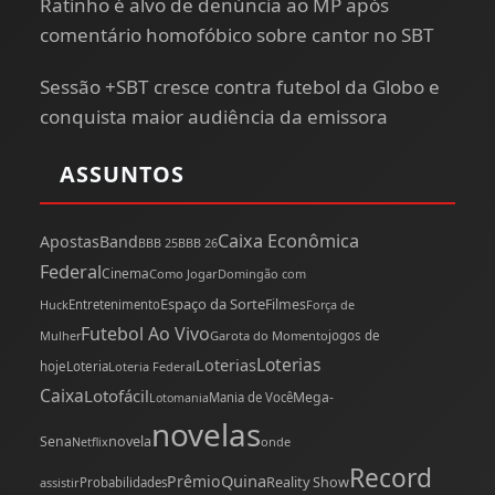
Ratinho é alvo de denúncia ao MP após
comentário homofóbico sobre cantor no SBT
Sessão +SBT cresce contra futebol da Globo e
conquista maior audiência da emissora
ASSUNTOS
Caixa Econômica
Apostas
Band
BBB 25
BBB 26
Federal
Cinema
Como Jogar
Domingão com
Espaço da Sorte
Filmes
Huck
Entretenimento
Força de
Futebol Ao Vivo
Mulher
Garota do Momento
jogos de
Loterias
Loterias
hoje
Loteria
Loteria Federal
Caixa
Lotofácil
Mega-
Mania de Você
Lotomania
novelas
novela
Sena
onde
Netflix
Record
Quina
Prêmio
Reality Show
assistir
Probabilidades