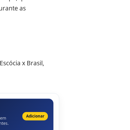
urante as
scócia x Brasil,
Adicionar
 em
ntes.