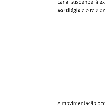
canal suspenderá ex
Sortilégio
e o telejo
A movimentação oco