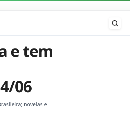
ia e tem
24/06
asileira; novelas e