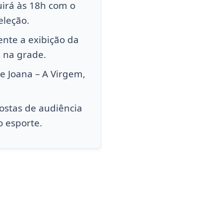
uirá às 18h com o
eleção.
ente a exibição da
 na grade.
e Joana – A Virgem,
postas de audiência
o esporte.