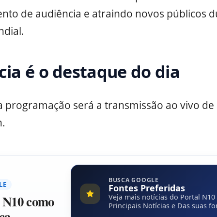
nto de audiência e atraindo novos públicos d
dial.
ócia é o destaque do dia
a programação será a transmissão ao vivo de E
.
BUSCA GOOGLE
LE
Fontes Preferidas
l N10 como
Veja mais notícias do Portal N10
Principais Notícias e Das suas fo
ça