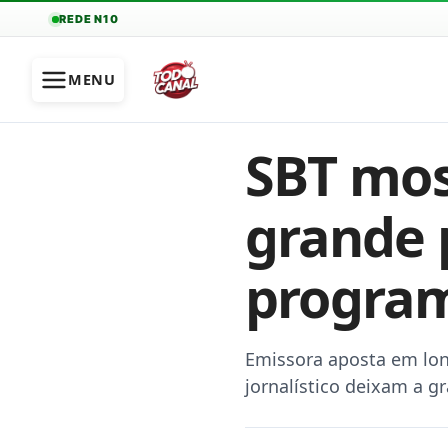
REDE N10
MENU
SBT most
grande p
program
Emissora aposta em long
jornalístico deixam a 