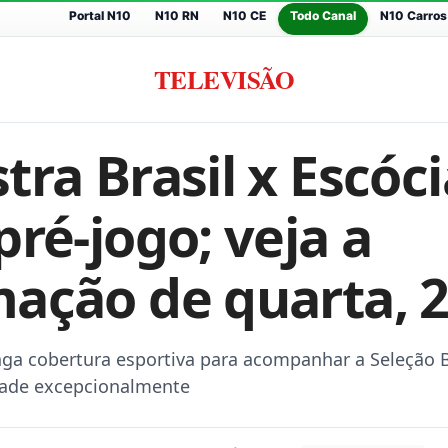
Portal N10
N10 RN
N10 CE
Todo Canal
N10 Carros
TELEVISÃO
ra Brasil x Escóc
ré-jogo; veja a
ação de quarta, 
a cobertura esportiva para acompanhar a Seleção Br
grade excepcionalmente