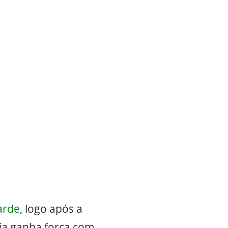
arde
, logo após a
ia ganha força com