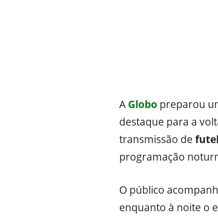
A
Globo
preparou um
destaque para a vol
transmissão de
fute
programação noturn
O público acompanha
enquanto à noite o 