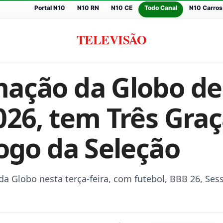
Portal N10
N10 RN
N10 CE
Todo Canal
N10 Carros
TELEVISÃO
ação da Globo de 
026, tem Três Gra
jogo da Seleção
a Globo nesta terça-feira, com futebol, BBB 26, Ses