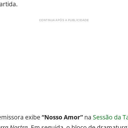
artida.
CONTINUA APÓS A PUBLICIDADE
 emissora exibe
“Nosso Amor”
na
Sessão da T
rra Nostra
. Em seguida, o bloco de dramaturg