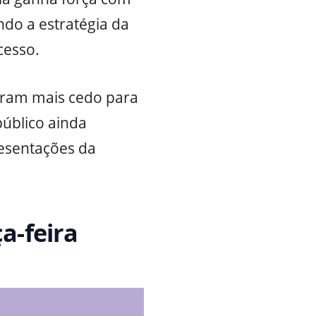
ndo a estratégia da
cesso.
ram mais cedo para
público ainda
esentações da
a-feira