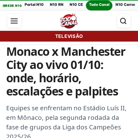
Portal N10
N10 RN
N10 CE
Todo Canal
N10 Carros
REDE N10
TELEVISÃO
Monaco x Manchester
City ao vivo 01/10:
onde, horário,
escalações e palpites
Equipes se enfrentam no Estádio Luís II,
em Mônaco, pela segunda rodada da
fase de grupos da Liga dos Campeões
2025/26