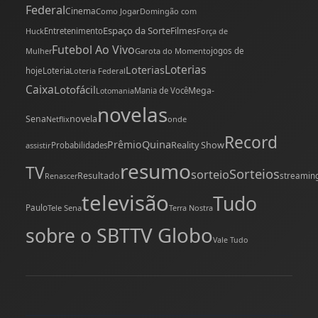
Federal
Cinema
Como Jogar
Domingão com
Espaço da Sorte
Filmes
Huck
Entretenimento
Força de
Futebol Ao Vivo
Mulher
Garota do Momento
jogos de
Loterias
Loterias
hoje
Loteria
Loteria Federal
Caixa
Lotofácil
Mega-
Mania de Você
Lotomania
novelas
novela
Sena
onde
Netflix
Record
Quina
Prêmio
Reality Show
assistir
Probabilidades
resumo
TV
Sorteios
sorteio
Resultado
streamin
Renascer
televisão
Tudo
Paulo
Tele Sena
Terra Nostra
TV Globo
sobre o SBT
Vale Tudo