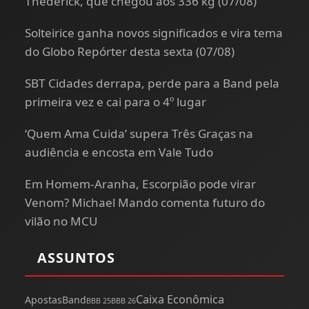
Thederick, que chegou aos 336 kg (07/08)
Solteirice ganha novos significados e vira tema
do Globo Repórter desta sexta (07/08)
SBT Cidades derrapa, perde para a Band pela
primeira vez e cai para o 4º lugar
‘Quem Ama Cuida’ supera Três Graças na
audiência e encosta em Vale Tudo
Em Homem-Aranha, Escorpião pode virar
Venom? Michael Mando comenta futuro do
vilão no MCU
ASSUNTOS
Caixa Econômica
Apostas
Band
BBB 25
BBB 26