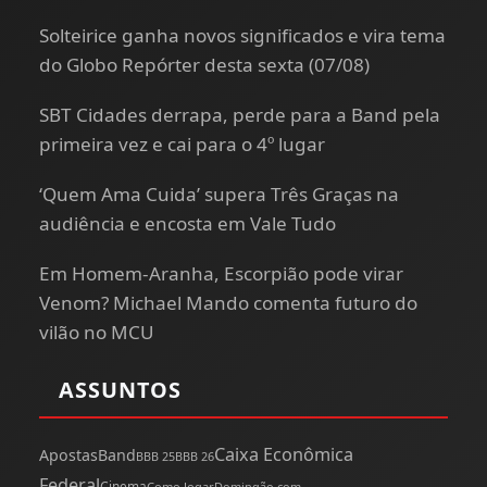
Solteirice ganha novos significados e vira tema
do Globo Repórter desta sexta (07/08)
SBT Cidades derrapa, perde para a Band pela
primeira vez e cai para o 4º lugar
‘Quem Ama Cuida’ supera Três Graças na
audiência e encosta em Vale Tudo
Em Homem-Aranha, Escorpião pode virar
Venom? Michael Mando comenta futuro do
vilão no MCU
ASSUNTOS
Caixa Econômica
Apostas
Band
BBB 25
BBB 26
Federal
Cinema
Como Jogar
Domingão com