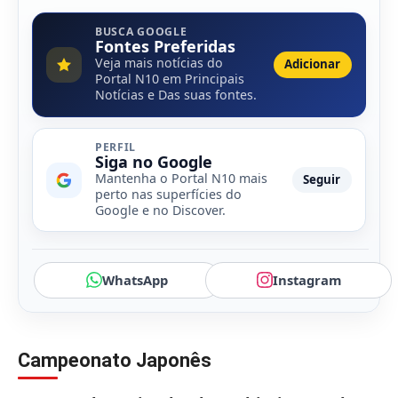
BUSCA GOOGLE
Fontes Preferidas
Veja mais notícias do
Adicionar
Portal N10 em Principais
Notícias e Das suas fontes.
PERFIL
Siga no Google
Mantenha o Portal N10 mais
Seguir
perto nas superfícies do
Google e no Discover.
WhatsApp
Instagram
Campeonato Japonês