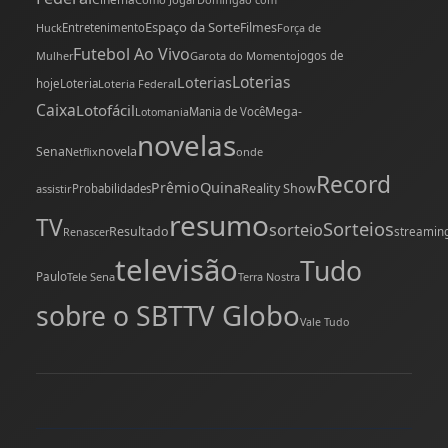
Espaço da Sorte
Filmes
Huck
Entretenimento
Força de
Futebol Ao Vivo
Mulher
Garota do Momento
jogos de
Loterias
Loterias
hoje
Loteria
Loteria Federal
Caixa
Lotofácil
Mega-
Mania de Você
Lotomania
novelas
novela
Sena
onde
Netflix
Record
Quina
Prêmio
Reality Show
assistir
Probabilidades
resumo
TV
Sorteios
sorteio
Resultado
streamin
Renascer
televisão
Tudo
Paulo
Tele Sena
Terra Nostra
TV Globo
sobre o SBT
Vale Tudo