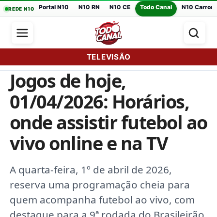
Portal N10
N10 RN
N10 CE
Todo Canal
N10 Carros
REDE N10
TELEVISÃO
Jogos de hoje,
01/04/2026: Horários,
onde assistir futebol ao
vivo online e na TV
A quarta-feira, 1º de abril de 2026,
reserva uma programação cheia para
quem acompanha futebol ao vivo, com
destaque para a 9ª rodada do Brasileirão