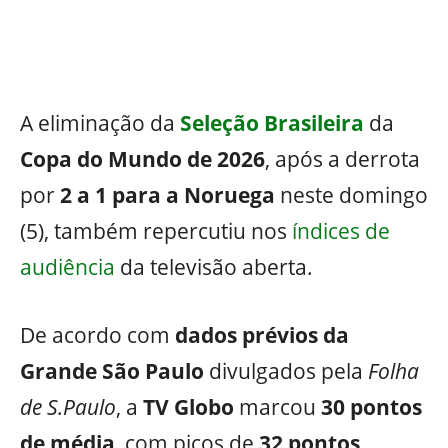
A eliminação da
Seleção Brasileira
da
Copa do Mundo de 2026
, após a derrota
por
2 a 1 para a Noruega
neste domingo
(5), também repercutiu nos
índices de
audiência
da televisão aberta.
De acordo com
dados prévios da
Grande São Paulo
divulgados pela
Folha
de S.Paulo
, a
TV Globo
marcou
30 pontos
de média
, com picos de
32 pontos