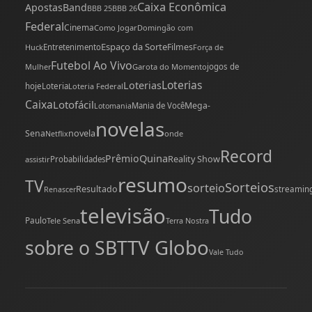
Caixa Econômica
Apostas
Band
BBB 25
BBB 26
Federal
Cinema
Como Jogar
Domingão com
Espaço da Sorte
Filmes
Huck
Entretenimento
Força de
Futebol Ao Vivo
Mulher
Garota do Momento
jogos de
Loterias
Loterias
hoje
Loteria
Loteria Federal
Caixa
Lotofácil
Mega-
Mania de Você
Lotomania
novelas
novela
Sena
onde
Netflix
Record
Quina
Prêmio
Reality Show
assistir
Probabilidades
resumo
TV
Sorteios
sorteio
Resultado
streamin
Renascer
televisão
Tudo
Paulo
Tele Sena
Terra Nostra
TV Globo
sobre o SBT
Vale Tudo