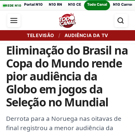
Portal N10
N10 RN
N10 CE
Todo Canal
N10 Carros
REDE N10
/
TELEVISÃO
AUDIÊNCIA DA TV
Eliminação do Brasil na
Copa do Mundo rende
pior audiência da
Globo em jogos da
Seleção no Mundial
Derrota para a Noruega nas oitavas de
final registrou a menor audiência da