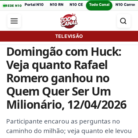
Portal N10
N10 RN
N10 CE
Todo Canal
N10 Carros
REDE N10
TELEVISÃO
Domingão com Huck:
Veja quanto Rafael
Romero ganhou no
Quem Quer Ser Um
Milionário, 12/04/2026
Participante encarou as perguntas no
caminho do milhão; veja quanto ele levou