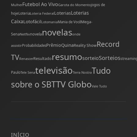
Futebol Ao Vivo
Mulher
Garota do Momento
jogos de
Loterias
Loterias
hoje
Loteria
Loteria Federal
Caixa
Lotofácil
Mega-
Mania de Você
Lotomania
novelas
novela
Sena
onde
Netflix
Record
Quina
Prêmio
Reality Show
assistir
Probabilidades
resumo
TV
Sorteios
sorteio
Resultado
streamin
Renascer
televisão
Tudo
Paulo
Tele Sena
Terra Nostra
TV Globo
sobre o SBT
Vale Tudo
INÍCIO