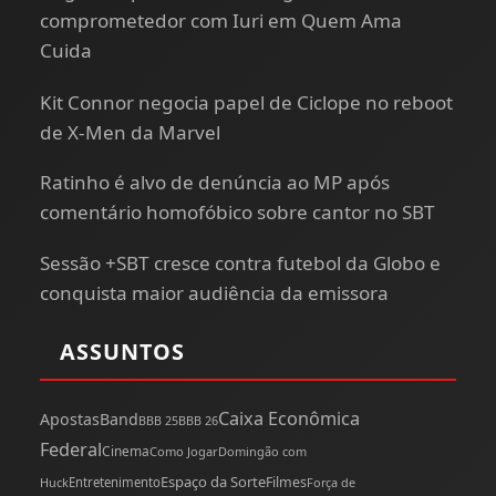
comprometedor com Iuri em Quem Ama
Cuida
Kit Connor negocia papel de Ciclope no reboot
de X-Men da Marvel
Ratinho é alvo de denúncia ao MP após
comentário homofóbico sobre cantor no SBT
Sessão +SBT cresce contra futebol da Globo e
conquista maior audiência da emissora
ASSUNTOS
Caixa Econômica
Apostas
Band
BBB 25
BBB 26
Federal
Cinema
Como Jogar
Domingão com
Espaço da Sorte
Filmes
Huck
Entretenimento
Força de