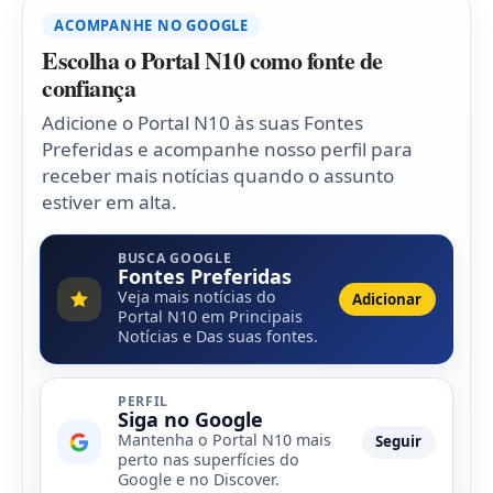
ACOMPANHE NO GOOGLE
Escolha o Portal N10 como fonte de
confiança
Adicione o Portal N10 às suas Fontes
Preferidas e acompanhe nosso perfil para
receber mais notícias quando o assunto
estiver em alta.
BUSCA GOOGLE
Fontes Preferidas
Veja mais notícias do
Adicionar
Portal N10 em Principais
Notícias e Das suas fontes.
PERFIL
Siga no Google
Mantenha o Portal N10 mais
Seguir
perto nas superfícies do
Google e no Discover.