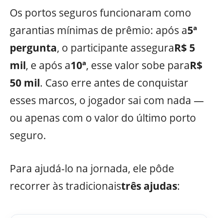
Os portos seguros funcionaram como
garantias mínimas de prêmio: após a
5ª
pergunta
, o participante assegura
R$ 5
mil
, e após a
10ª
, esse valor sobe para
R$
50 mil
. Caso erre antes de conquistar
esses marcos, o jogador sai com nada —
ou apenas com o valor do último porto
seguro.
Para ajudá-lo na jornada, ele pôde
recorrer às tradicionais
três ajudas
: