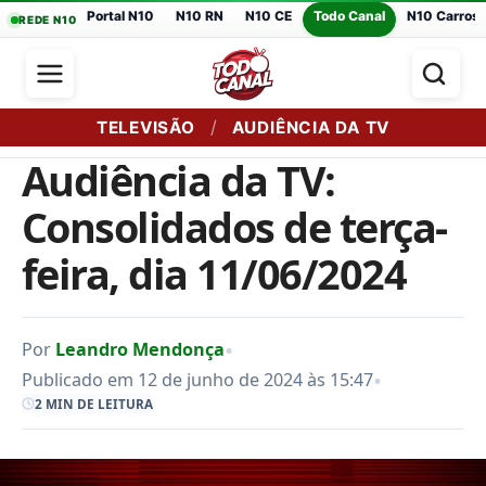
Portal N10
N10 RN
N10 CE
Todo Canal
N10 Carros
REDE N10
/
TELEVISÃO
AUDIÊNCIA DA TV
Audiência da TV:
Consolidados de terça-
feira, dia 11/06/2024
•
Por
Leandro Mendonça
•
Publicado em 12 de junho de 2024 às 15:47
2 MIN DE LEITURA