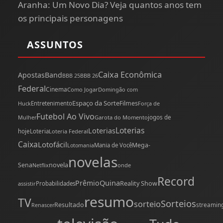
Aranha: Um Novo Dia? Veja quantos anos tem
os principais personagens
ASSUNTOS
Caixa Econômica
Apostas
Band
BBB 25
BBB 26
Federal
Cinema
Como Jogar
Domingão com
Espaço da Sorte
Filmes
Huck
Entretenimento
Força de
Futebol Ao Vivo
Mulher
Garota do Momento
jogos de
Loterias
Loterias
hoje
Loteria
Loteria Federal
Caixa
Lotofácil
Mega-
Mania de Você
Lotomania
novelas
novela
Sena
onde
Netflix
Record
Quina
Prêmio
Reality Show
assistir
Probabilidades
resumo
TV
Sorteios
sorteio
Resultado
streamin
Renascer