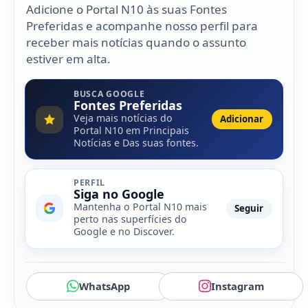
Adicione o Portal N10 às suas Fontes
Preferidas e acompanhe nosso perfil para
receber mais notícias quando o assunto
estiver em alta.
BUSCA GOOGLE
Fontes Preferidas
Veja mais notícias do
Adicionar
Portal N10 em Principais
Notícias e Das suas fontes.
PERFIL
Siga no Google
Mantenha o Portal N10 mais
Seguir
perto nas superfícies do
Google e no Discover.
WhatsApp
Instagram