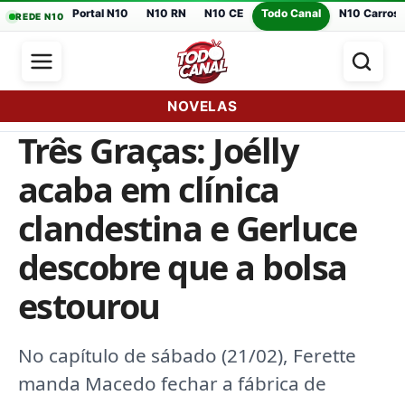
Portal N10
N10 RN
N10 CE
Todo Canal
N10 Carros
REDE N10
NOVELAS
Três Graças: Joélly
acaba em clínica
clandestina e Gerluce
descobre que a bolsa
estourou
No capítulo de sábado (21/02), Ferette
manda Macedo fechar a fábrica de