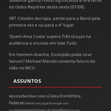
Solteirice ganha novos significados e vira tema
do Globo Repórter desta sexta (07/08)
SBT Cidades derrapa, perde para a Band pela
primeira vez e cai para o 4º lugar
‘Quem Ama Cuida’ supera Três Graças na
audiência e encosta em Vale Tudo
Em Homem-Aranha, Escorpião pode virar
Venom? Michael Mando comenta futuro do
vilão no MCU
ASSUNTOS
Caixa Econômica
Apostas
Band
BBB 25
BBB 26
Federal
Cinema
Como Jogar
Domingão com
Espaço da Sorte
Filmes
Huck
Entretenimento
Força de