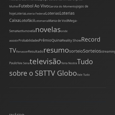
Futebol Ao Vivo
Mulher
Garota do Momento
jogos de
Loterias
Loterias
hoje
Loteria
Loteria Federal
Caixa
Lotofácil
Mega-
Mania de Você
Lotomania
novelas
novela
Sena
onde
Netflix
Record
Quina
Prêmio
Reality Show
assistir
Probabilidades
resumo
TV
Sorteios
sorteio
Resultado
streamin
Renascer
televisão
Tudo
Paulo
Tele Sena
Terra Nostra
TV Globo
sobre o SBT
Vale Tudo