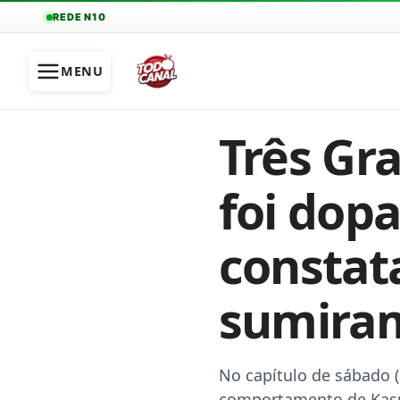
REDE N10
MENU
Três Gr
foi dop
constat
sumira
No capítulo de sábado 
comportamento de Kas