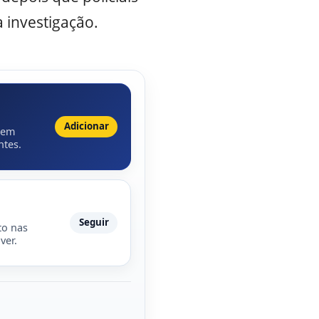
 investigação.
Adicionar
 em
ntes.
Seguir
to nas
ver.