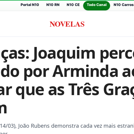
Portal N10
N10 RN
N10 CE
Todo Canal
N10 Carros
NOVELAS
aças: Joaquim per
ado por Arminda a
ar que as Três Gra
m
(14/03), João Rubens demonstra cada vez mais estra
per