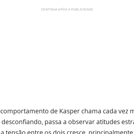
CONTINUA APÓS A PUBLICIDADE
comportamento de Kasper chama cada vez ma
 desconfiando, passa a observar atitudes est
tensão entre os dois cresce, principalmente 