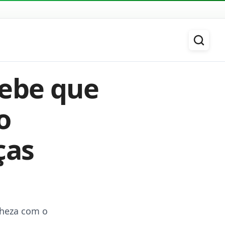
cebe que
o
ças
nheza com o