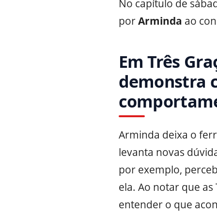
No capítulo de sába
por
Arminda
ao con
Em Três Gra
demonstra c
comportame
Arminda deixa o fer
levanta novas dúvid
por exemplo, percebe
ela. Ao notar que as
entender o que acon