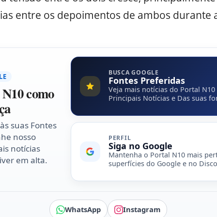
as entre os depoimentos de ambos durante a
BUSCA GOOGLE
LE
Fontes Preferidas
l N10 como
Veja mais notícias do Portal N10
Principais Notícias e Das suas fo
ça
 às suas Fontes
nhe nosso
PERFIL
Siga no Google
is notícias
Mantenha o Portal N10 mais per
ver em alta.
superfícies do Google e no Disco
WhatsApp
Instagram