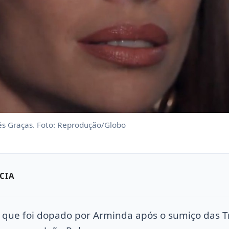
s Graças. Foto: Reprodução/Globo
CIA
 que foi dopado por Arminda após o sumiço das T