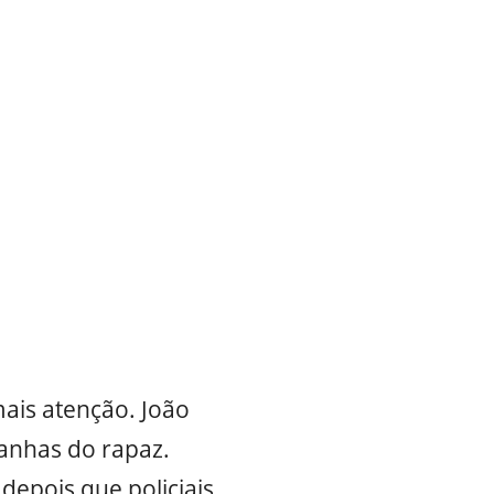
is atenção. João
ranhas do rapaz.
depois que policiais