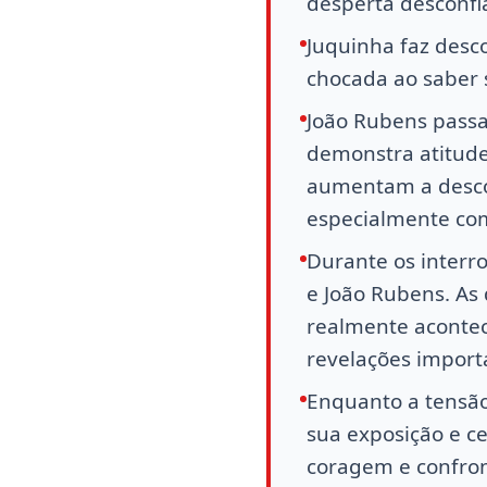
desperta desconfi
Juquinha faz desco
chocada ao saber 
João Rubens passa
demonstra atitude
aumentam a desconf
especialmente co
Durante os interro
e João Rubens. As
realmente acontec
revelações import
Enquanto a tensão 
sua exposição e c
coragem e confron