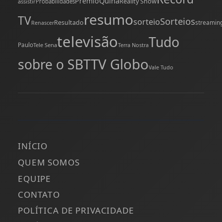
Quina
Prêmio
Reality Show
assistir
Probabilidades
resumo
TV
Sorteios
sorteio
Resultado
streamin
Renascer
televisão
Tudo
Paulo
Tele Sena
Terra Nostra
TV Globo
sobre o SBT
Vale Tudo
INÍCIO
QUEM SOMOS
EQUIPE
CONTATO
POLÍTICA DE PRIVACIDADE