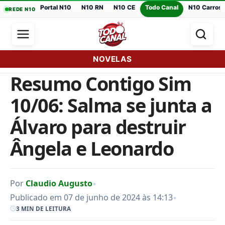
Portal N10
N10 RN
N10 CE
Todo Canal
N10 Carros
REDE N10
NOVELAS
Resumo Contigo Sim
10/06: Salma se junta a
Álvaro para destruir
Ângela e Leonardo
•
Por
Claudio Augusto
•
Publicado em 07 de junho de 2024 às 14:13
3 MIN DE LEITURA