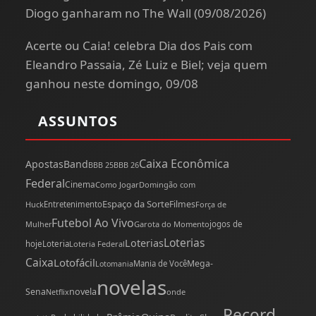
Diogo ganharam no The Wall (09/08/2026)
Acerte ou Caia! celebra Dia dos Pais com
Eleandro Passaia, Zé Luiz e Biel; veja quem
ganhou neste domingo, 09/08
ASSUNTOS
Caixa Econômica
Apostas
Band
BBB 25
BBB 26
Federal
Cinema
Como Jogar
Domingão com
Espaço da Sorte
Filmes
Huck
Entretenimento
Força de
Futebol Ao Vivo
Mulher
Garota do Momento
jogos de
Loterias
Loterias
hoje
Loteria
Loteria Federal
Caixa
Lotofácil
Mega-
Mania de Você
Lotomania
novelas
novela
Sena
onde
Netflix
Record