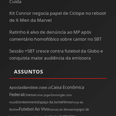
Cuida
Kit Connor negocia papel de Ciclope no reboot
de X-Men da Marvel
Ratinho é alvo de denúncia ao MP após
comentário homofóbico sobre cantor no SBT
Sessão +SBT cresce contra futebol da Globo e
conquista maior audiência da emissora
ASSUNTOS
Caixa Econômica
Apostas
Band
BBB 25
BBB 26
Federal
Cinema
Como Jogar
Domingão com
Espaço da Sorte
Filmes
Huck
Entretenimento
Força de
Futebol Ao Vivo
Mulher
Garota do Momento
jogos de