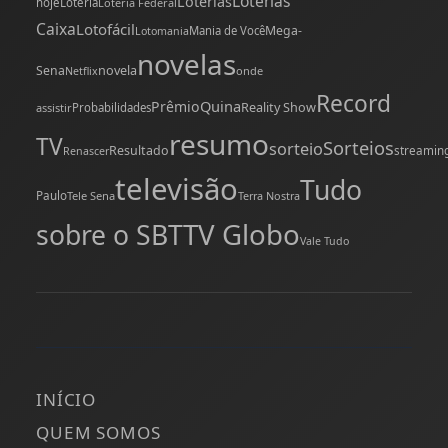
Loterias
Loterias
hoje
Loteria
Loteria Federal
Caixa
Lotofácil
Mega-
Mania de Você
Lotomania
novelas
novela
Sena
onde
Netflix
Record
Quina
Prêmio
Reality Show
assistir
Probabilidades
resumo
TV
Sorteios
sorteio
Resultado
streamin
Renascer
televisão
Tudo
Paulo
Tele Sena
Terra Nostra
TV Globo
sobre o SBT
Vale Tudo
INÍCIO
QUEM SOMOS