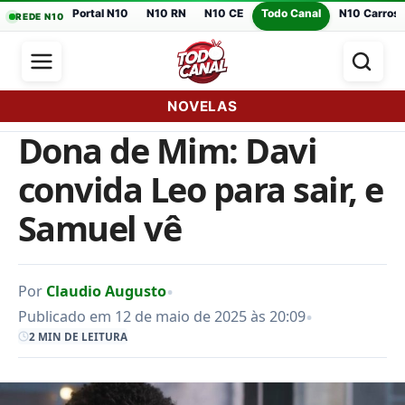
Portal N10
N10 RN
N10 CE
Todo Canal
N10 Carros
REDE N10
NOVELAS
Dona de Mim: Davi
convida Leo para sair, e
Samuel vê
•
Por
Claudio Augusto
•
Publicado em 12 de maio de 2025 às 20:09
2 MIN DE LEITURA