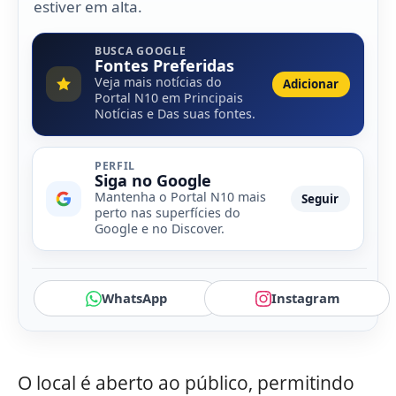
estiver em alta.
BUSCA GOOGLE
Fontes Preferidas
Veja mais notícias do
Adicionar
Portal N10 em Principais
Notícias e Das suas fontes.
PERFIL
Siga no Google
Mantenha o Portal N10 mais
Seguir
perto nas superfícies do
Google e no Discover.
WhatsApp
Instagram
O local é aberto ao público, permitindo