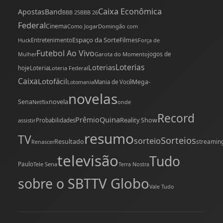
Caixa Econômica
Apostas
Band
BBB 25
BBB 26
Federal
Cinema
Como Jogar
Domingão com
Espaço da Sorte
Filmes
Huck
Entretenimento
Força de
Futebol Ao Vivo
Mulher
Garota do Momento
jogos de
Loterias
Loterias
hoje
Loteria
Loteria Federal
Caixa
Lotofácil
Mega-
Mania de Você
Lotomania
novelas
novela
Sena
onde
Netflix
Record
Quina
Prêmio
Reality Show
assistir
Probabilidades
resumo
TV
Sorteios
sorteio
Resultado
streamin
Renascer
televisão
Tudo
Paulo
Tele Sena
Terra Nostra
TV Globo
sobre o SBT
Vale Tudo