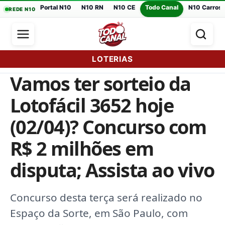
Portal N10
N10 RN
N10 CE
Todo Canal
N10 Carros
REDE N10
LOTERIAS
Vamos ter sorteio da
Lotofácil 3652 hoje
(02/04)? Concurso com
R$ 2 milhões em
disputa; Assista ao vivo
Concurso desta terça será realizado no
Espaço da Sorte, em São Paulo, com