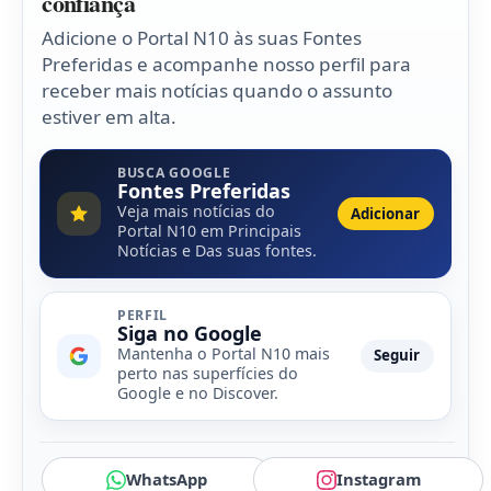
confiança
Adicione o Portal N10 às suas Fontes
Preferidas e acompanhe nosso perfil para
receber mais notícias quando o assunto
estiver em alta.
BUSCA GOOGLE
Fontes Preferidas
Veja mais notícias do
Adicionar
Portal N10 em Principais
Notícias e Das suas fontes.
PERFIL
Siga no Google
Mantenha o Portal N10 mais
Seguir
perto nas superfícies do
Google e no Discover.
WhatsApp
Instagram