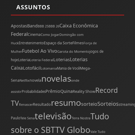
ASSUNTOS
Caixa Econômica
Apostas
Band
BBB 25
BBB 26
Federal
Cinema
Como Jogar
Domingão com
Espaço da Sorte
Filmes
Huck
Entretenimento
Força de
Futebol Ao Vivo
Mulher
Garota do Momento
jogos de
Loterias
Loterias
hoje
Loteria
Loteria Federal
Caixa
Lotofácil
Mega-
Mania de Você
Lotomania
novelas
novela
Sena
onde
Netflix
Record
Quina
Prêmio
Reality Show
assistir
Probabilidades
resumo
TV
Sorteios
sorteio
Resultado
streamin
Renascer
televisão
Tudo
Paulo
Tele Sena
Terra Nostra
TV Globo
sobre o SBT
Vale Tudo