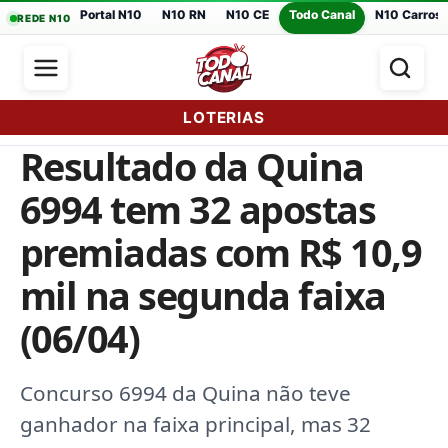
Portal N10
N10 RN
N10 CE
Todo Canal
N10 Carros
REDE N10
LOTERIAS
Resultado da Quina
6994 tem 32 apostas
premiadas com R$ 10,9
mil na segunda faixa
(06/04)
Concurso 6994 da Quina não teve
ganhador na faixa principal, mas 32