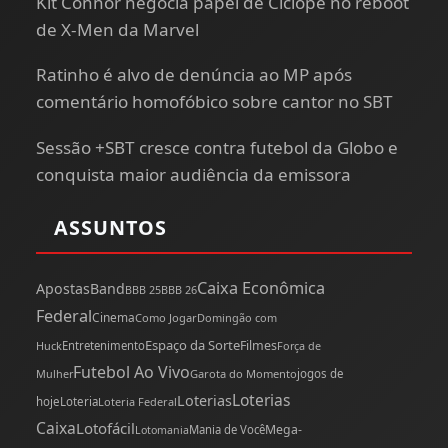
Kit Connor negocia papel de Ciclope no reboot
de X-Men da Marvel
Ratinho é alvo de denúncia ao MP após
comentário homofóbico sobre cantor no SBT
Sessão +SBT cresce contra futebol da Globo e
conquista maior audiência da emissora
ASSUNTOS
Caixa Econômica
Apostas
Band
BBB 25
BBB 26
Federal
Cinema
Como Jogar
Domingão com
Espaço da Sorte
Filmes
Huck
Entretenimento
Força de
Futebol Ao Vivo
Mulher
Garota do Momento
jogos de
Loterias
Loterias
hoje
Loteria
Loteria Federal
Caixa
Lotofácil
Mega-
Mania de Você
Lotomania