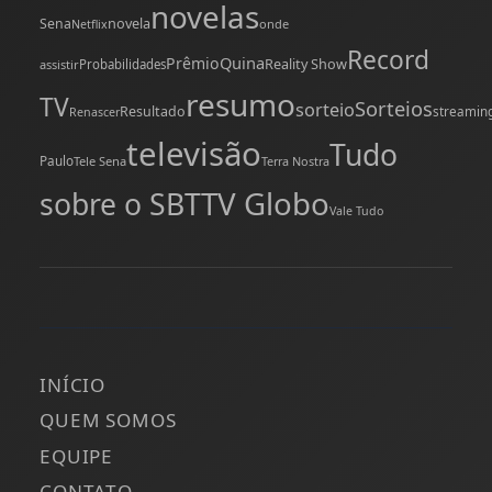
novelas
novela
Sena
onde
Netflix
Record
Quina
Prêmio
Reality Show
assistir
Probabilidades
resumo
TV
Sorteios
sorteio
Resultado
streamin
Renascer
televisão
Tudo
Paulo
Tele Sena
Terra Nostra
TV Globo
sobre o SBT
Vale Tudo
INÍCIO
QUEM SOMOS
EQUIPE
CONTATO