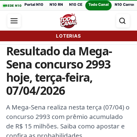
Portal N10
N10 RN
N10 CE
Todo Canal
N10 Carros
REDE N10
LOTERIAS
Resultado da Mega-
Sena concurso 2993
hoje, terça-feira,
07/04/2026
A Mega-Sena realiza nesta terça (07/04) o
concurso 2993 com prêmio acumulado
de R$ 15 milhões. Saiba como apostar e
confira as probabilidades