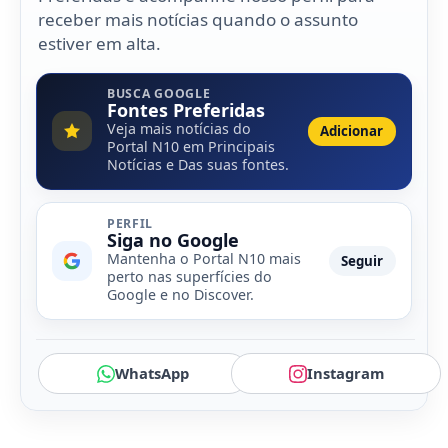
receber mais notícias quando o assunto
estiver em alta.
BUSCA GOOGLE
Fontes Preferidas
Veja mais notícias do
Adicionar
Portal N10 em Principais
Notícias e Das suas fontes.
PERFIL
Siga no Google
Mantenha o Portal N10 mais
Seguir
perto nas superfícies do
Google e no Discover.
WhatsApp
Instagram