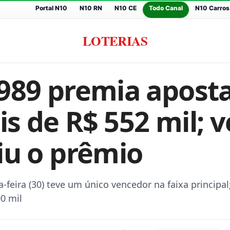
Portal N10
N10 RN
N10 CE
Todo Canal
N10 Carros
LOTERIAS
989 premia aposta
s de R$ 552 mil; v
iu o prêmio
feira (30) teve um único vencedor na faixa principal
0 mil