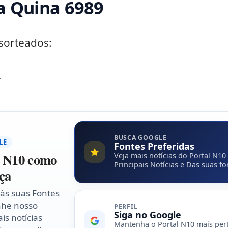
a Quina 6989
sorteados:
4
BUSCA GOOGLE
LE
Fontes Preferidas
l N10 como
Veja mais notícias do Portal N10
Principais Notícias e Das suas fo
ça
 às suas Fontes
nhe nosso
PERFIL
Siga no Google
is notícias
Mantenha o Portal N10 mais per