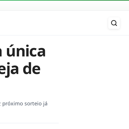
 única
eja de
; próximo sorteio já