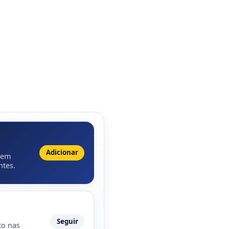
Adicionar
 em
ntes.
Seguir
to nas