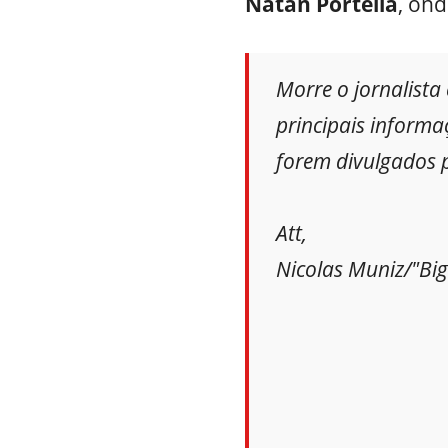
Natan Portella
, ond
Morre o jornalista
principais informa
forem divulgados p
Att,
Nicolas Muniz/"Bi