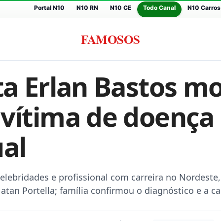
Portal N10
N10 RN
N10 CE
Todo Canal
N10 Carros
FAMOSOS
ta Erlan Bastos m
 vítima de doença 
ual
elebridades e profissional com carreira no Nordeste
atan Portella; família confirmou o diagnóstico e a c