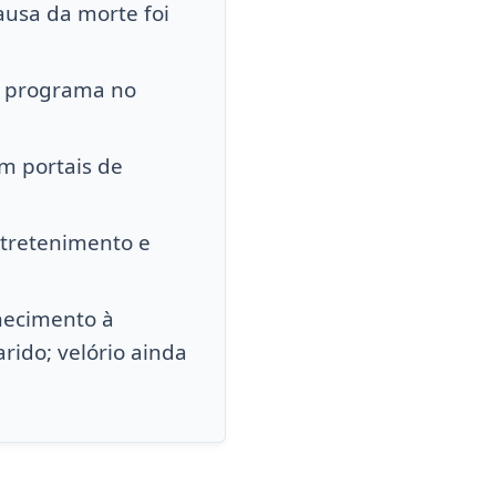
causa da morte foi
m programa no
m portais de
ntretenimento e
nhecimento à
rido; velório ainda