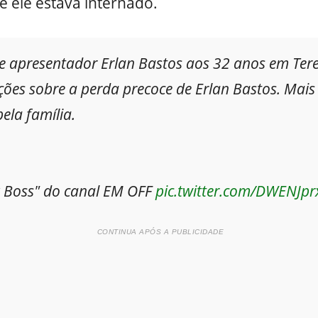
e ele estava internado.
 e apresentador Erlan Bastos aos 32 anos em Tere
ções sobre a perda precoce de Erlan Bastos. Mai
ela família.
g Boss" do canal EM OFF
pic.twitter.com/DWENJpr
CONTINUA APÓS A PUBLICIDADE