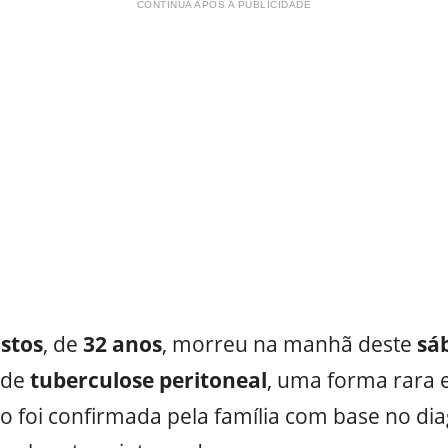
CONTINUA APÓS A PUBLICIDADE
stos
, de
32 anos
, morreu na manhã deste
sá
a de
tuberculose peritoneal
, uma forma rara 
o foi confirmada pela família com base no di