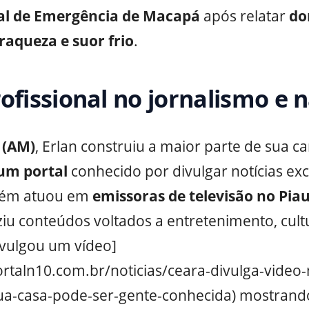
al de Emergência de Macapá
após relatar
do
raqueza e suor frio
.
rofissional no jornalismo e 
 (AM)
, Erlan construiu a maior parte de sua c
um portal
conhecido por divulgar notícias exc
bém atuou em
emissoras de televisão no Piau
u conteúdos voltados a entretenimento, cultu
divulgou um vídeo]
portaln10.com.br/noticias/ceara-divulga-vide
a-casa-pode-ser-gente-conhecida) mostrando