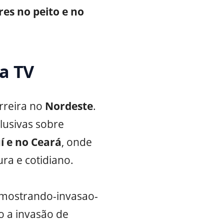
res no peito e no
na TV
arreira no
Nordeste
.
lusivas sobre
í e no Ceará
, onde
ra e cotidiano.
o-mostrando-invasao-
 a invasão de