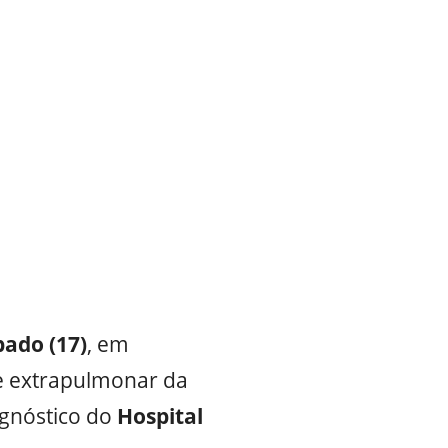
bado (17)
, em
e extrapulmonar da
agnóstico do
Hospital