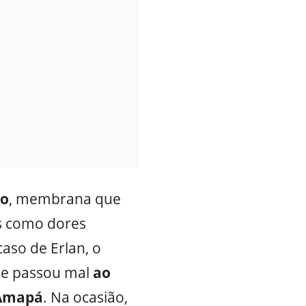
io
, membrana que
s como dores
aso de Erlan, o
le passou mal
ao
Amapá
. Na ocasião,