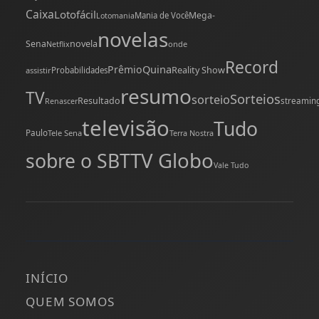
Caixa
Lotofácil
Mega-
Mania de Você
Lotomania
novelas
novela
Sena
onde
Netflix
Record
Quina
Prêmio
Reality Show
assistir
Probabilidades
resumo
TV
Sorteios
sorteio
Resultado
streamin
Renascer
televisão
Tudo
Paulo
Tele Sena
Terra Nostra
TV Globo
sobre o SBT
Vale Tudo
INÍCIO
QUEM SOMOS