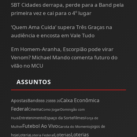
SBT Cidades derrapa, perde para a Band pela
primeira vez e cai para o 4º lugar
‘Quem Ama Cuida’ supera Três Graças na
audiência e encosta em Vale Tudo
Em Homem-Aranha, Escorpião pode virar
Venom? Michael Mando comenta futuro do
vilão no MCU
ASSUNTOS
Caixa Econômica
Apostas
Band
BBB 25
BBB 26
Federal
Cinema
Como Jogar
Domingão com
Espaço da Sorte
Filmes
Huck
Entretenimento
Força de
Futebol Ao Vivo
Mulher
Garota do Momento
jogos de
Loterias
Loterias
hoje
Loteria
Loteria Federal