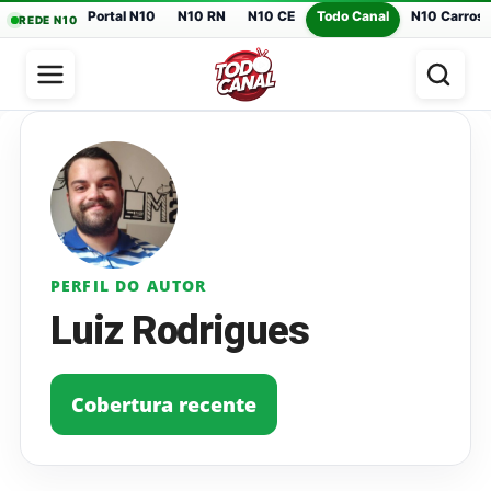
Portal N10
N10 RN
N10 CE
Todo Canal
N10 Carros
REDE N10
PERFIL DO AUTOR
Luiz Rodrigues
Cobertura recente