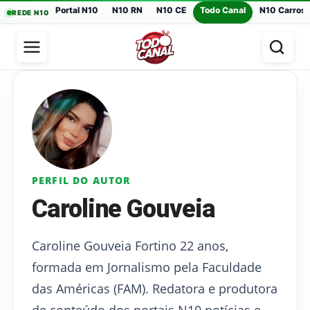
Portal N10
N10 RN
N10 CE
Todo Canal
N10 Carros
REDE N10
PERFIL DO AUTOR
Caroline Gouveia
Caroline Gouveia Fortino 22 anos,
formada em Jornalismo pela Faculdade
das Américas (FAM). Redatora e produtora
de conteúdo dos portais N10 notícias e