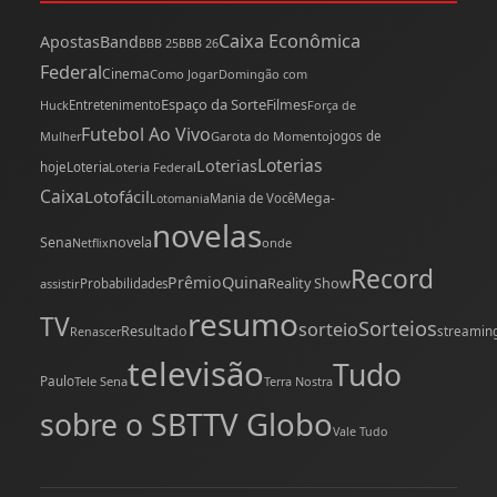
Caixa Econômica
Apostas
Band
BBB 25
BBB 26
Federal
Cinema
Como Jogar
Domingão com
Espaço da Sorte
Filmes
Huck
Entretenimento
Força de
Futebol Ao Vivo
Mulher
Garota do Momento
jogos de
Loterias
Loterias
hoje
Loteria
Loteria Federal
Caixa
Lotofácil
Mega-
Mania de Você
Lotomania
novelas
novela
Sena
onde
Netflix
Record
Quina
Prêmio
Reality Show
assistir
Probabilidades
resumo
TV
Sorteios
sorteio
Resultado
streamin
Renascer
televisão
Tudo
Paulo
Tele Sena
Terra Nostra
TV Globo
sobre o SBT
Vale Tudo