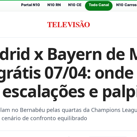
Portal N10
N10 RN
N10 CE
Todo Canal
N10 Carros
TELEVISÃO
drid x Bayern de
grátis 07/04: onde 
 escalações e palp
elam no Bernabéu pelas quartas da Champions Leag
cenário de confronto equilibrado