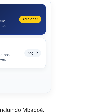
Adicionar
 em
ntes.
Seguir
to nas
ver.
incluindo Mbappé,