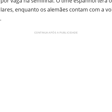
por vaga na semifinal. O time espanhol terá o
ulares, enquanto os alemães contam com a vol
.
CONTINUA APÓS A PUBLICIDADE