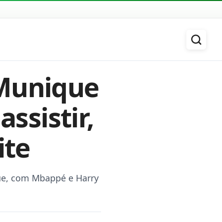
 Munique
assistir,
ite
ue, com Mbappé e Harry