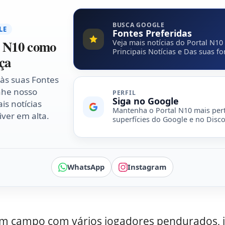
BUSCA GOOGLE
LE
Fontes Preferidas
l N10 como
Veja mais notícias do Portal N10
Principais Notícias e Das suas fo
ça
 às suas Fontes
nhe nosso
PERFIL
Siga no Google
is notícias
Mantenha o Portal N10 mais per
ver em alta.
superfícies do Google e no Disco
WhatsApp
Instagram
em campo com vários jogadores pendurados, 