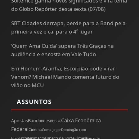
Solteirice ganha novos significados e vira tema
do Globo Repórter desta sexta (07/08)
SBT Cidades derrapa, perde para a Band pela
primeira vez e cai para o 4º lugar
‘Quem Ama Cuida’ supera Três Graças na
audiência e encosta em Vale Tudo
Em Homem-Aranha, Escorpião pode virar
Venom? Michael Mando comenta futuro do
vilão no MCU
ASSUNTOS
Caixa Econômica
Apostas
Band
BBB 25
BBB 26
Federal
Cinema
Como Jogar
Domingão com
Espaço da Sorte
Filmes
Huck
Entretenimento
Força de