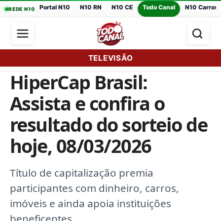
Portal N10
N10 RN
N10 CE
Todo Canal
N10 Carros
REDE N10
TELEVISÃO
HiperCap Brasil:
Assista e confira o
resultado do sorteio de
hoje, 08/03/2026
Título de capitalização premia
participantes com dinheiro, carros,
imóveis e ainda apoia instituições
beneficentes