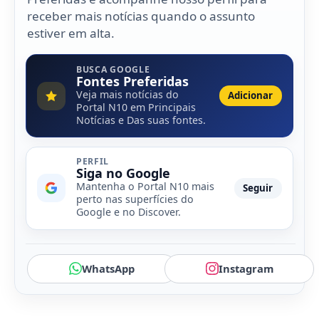
receber mais notícias quando o assunto
estiver em alta.
BUSCA GOOGLE
Fontes Preferidas
Veja mais notícias do
Adicionar
Portal N10 em Principais
Notícias e Das suas fontes.
PERFIL
Siga no Google
Mantenha o Portal N10 mais
Seguir
perto nas superfícies do
Google e no Discover.
WhatsApp
Instagram