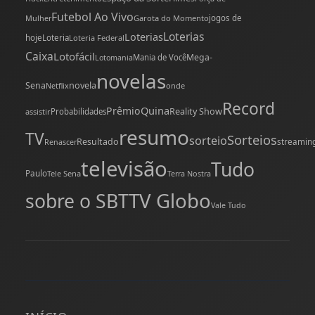
Futebol Ao Vivo
Mulher
Garota do Momento
jogos de
Loterias
Loterias
hoje
Loteria
Loteria Federal
Caixa
Lotofácil
Mega-
Mania de Você
Lotomania
novelas
novela
Sena
onde
Netflix
Record
Quina
Prêmio
Reality Show
assistir
Probabilidades
resumo
TV
Sorteios
sorteio
Resultado
streamin
Renascer
televisão
Tudo
Paulo
Tele Sena
Terra Nostra
TV Globo
sobre o SBT
Vale Tudo