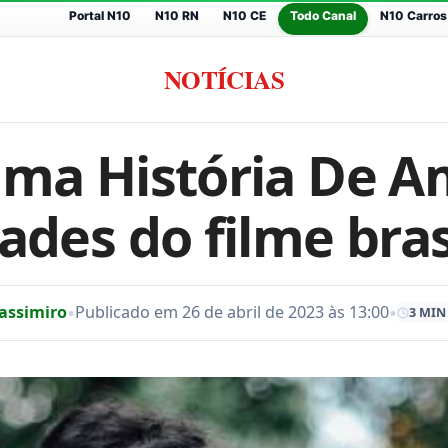
Portal N10
N10 RN
N10 CE
Todo Canal
N10 Carros
NOTÍCIAS
Uma História De A
ades do filme bras
•
•
assimiro
Publicado em 26 de abril de 2023 às 13:00
3 MIN