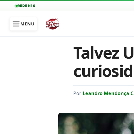
REDE N10
MENU
Talvez 
curiosid
Por
Leandro Mendonça C