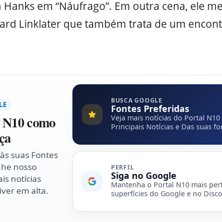
Hanks em “Náufrago”. Em outra cena, ele me
ard Linklater que também trata de um encon
BUSCA GOOGLE
LE
Fontes Preferidas
l N10 como
Veja mais notícias do Portal N10
Principais Notícias e Das suas fo
ça
 às suas Fontes
nhe nosso
PERFIL
Siga no Google
is notícias
Mantenha o Portal N10 mais per
ver em alta.
superfícies do Google e no Disco