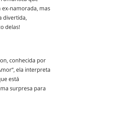
a ex-namorada, mas
 divertida,
o delas!
xon, conhecida por
Amor”, ela interpreta
que está
 uma surpresa para