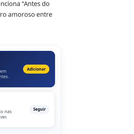
nciona “Antes do
tro amoroso entre
Adicionar
 em
ntes.
Seguir
to nas
ver.