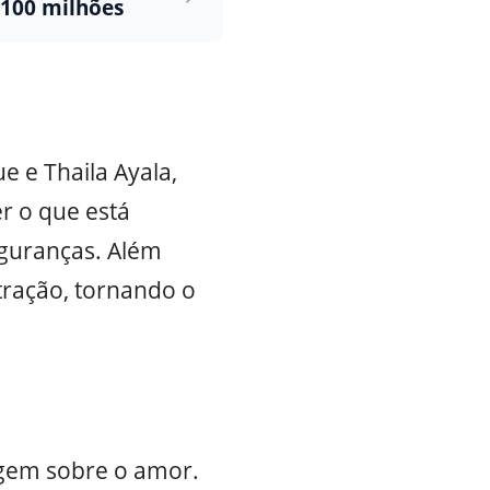
 100 milhões
e e Thaila Ayala,
r o que está
guranças. Além
ração, tornando o
agem sobre o amor.