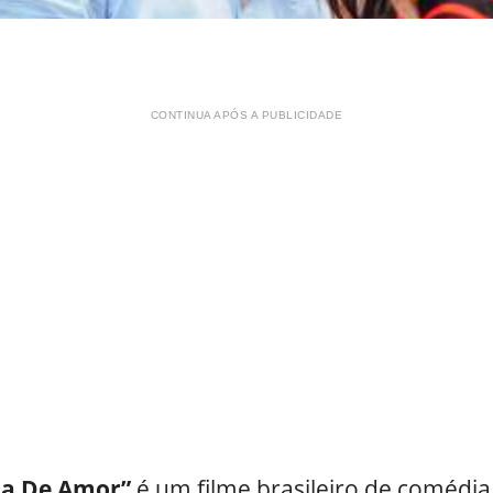
CONTINUA APÓS A PUBLICIDADE
ia De Amor”
é um filme brasileiro de comédi