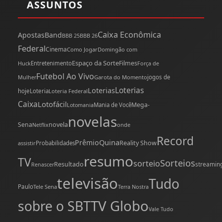
ASSUNTOS
Caixa Econômica
Apostas
Band
BBB 25
BBB 26
Federal
Cinema
Como Jogar
Domingão com
Espaço da Sorte
Filmes
Huck
Entretenimento
Força de
Futebol Ao Vivo
Mulher
Garota do Momento
jogos de
Loterias
Loterias
hoje
Loteria
Loteria Federal
Caixa
Lotofácil
Mega-
Mania de Você
Lotomania
novelas
novela
Sena
onde
Netflix
Record
Quina
Prêmio
Reality Show
assistir
Probabilidades
resumo
TV
Sorteios
sorteio
Resultado
streamin
Renascer
televisão
Tudo
Paulo
Tele Sena
Terra Nostra
TV Globo
sobre o SBT
Vale Tudo