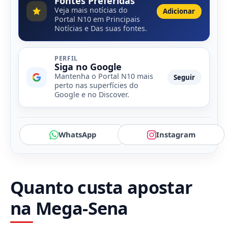
Fontes Preferidas
Veja mais notícias do
Adicionar
Portal N10 em Principais
Notícias e Das suas fontes.
PERFIL
Siga no Google
Mantenha o Portal N10 mais
Seguir
perto nas superfícies do
Google e no Discover.
WhatsApp
Instagram
Quanto custa apostar
na Mega-Sena