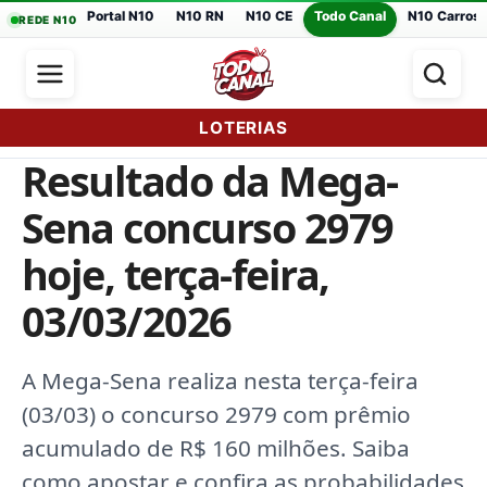
Portal N10
N10 RN
N10 CE
Todo Canal
N10 Carros
REDE N10
LOTERIAS
Resultado da Mega-
Sena concurso 2979
hoje, terça-feira,
03/03/2026
A Mega-Sena realiza nesta terça-feira
(03/03) o concurso 2979 com prêmio
acumulado de R$ 160 milhões. Saiba
como apostar e confira as probabilidades