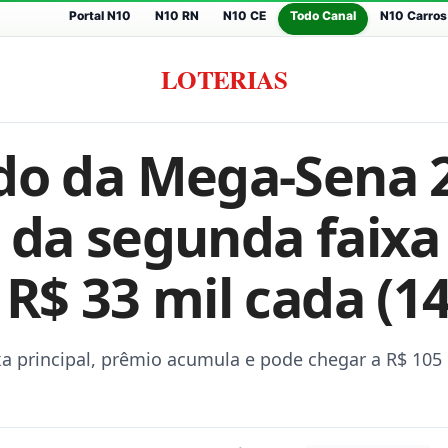
Portal N10
N10 RN
N10 CE
Todo Canal
N10 Carros
LOTERIAS
do da Mega-Sena 
 da segunda faixa
R$ 33 mil cada (14
a principal, prêmio acumula e pode chegar a R$ 105