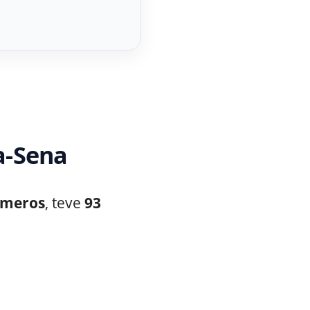
a-Sena
úmeros
, teve
93