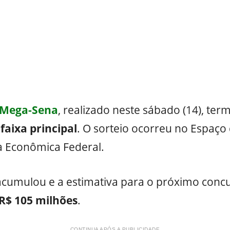
 Mega-Sena
, realizado neste sábado (14), t
aixa principal
. O sorteio ocorreu no Espaço 
a Econômica Federal.
acumulou e a estimativa para o próximo conc
R$ 105 milhões
.
CONTINUA APÓS A PUBLICIDADE