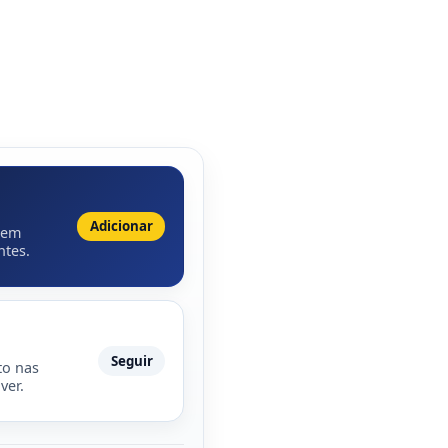
Adicionar
 em
ntes.
Seguir
to nas
ver.