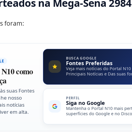
rteados na Mega-Sena 2984
s foram:
BUSCA GOOGLE
LE
Fontes Preferidas
l N10 como
Veja mais notícias do Portal N10
Principais Notícias e Das suas fo
ça
 às suas Fontes
nhe nosso
PERFIL
Siga no Google
is notícias
Mantenha o Portal N10 mais per
ver em alta.
superfícies do Google e no Disco