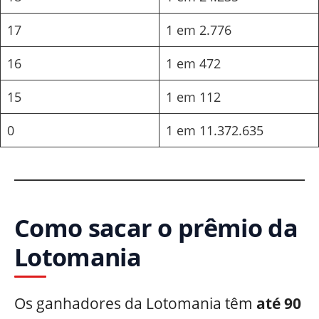
17
1 em 2.776
16
1 em 472
15
1 em 112
0
1 em 11.372.635
Como sacar o prêmio da
Lotomania
Os ganhadores da Lotomania têm
até 90