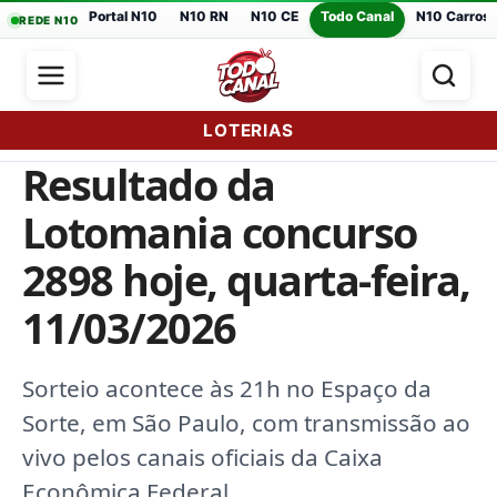
Portal N10
N10 RN
N10 CE
Todo Canal
N10 Carros
REDE N10
LOTERIAS
Resultado da
Lotomania concurso
2898 hoje, quarta-feira,
11/03/2026
Sorteio acontece às 21h no Espaço da
Sorte, em São Paulo, com transmissão ao
vivo pelos canais oficiais da Caixa
Econômica Federal.