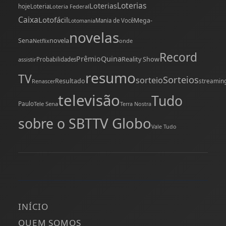
Loterias
Loterias
hoje
Loteria
Loteria Federal
Caixa
Lotofácil
Mega-
Mania de Você
Lotomania
novelas
novela
Sena
onde
Netflix
Record
Quina
Prêmio
Reality Show
assistir
Probabilidades
resumo
TV
Sorteios
sorteio
Resultado
streamin
Renascer
televisão
Tudo
Paulo
Tele Sena
Terra Nostra
TV Globo
sobre o SBT
Vale Tudo
INÍCIO
QUEM SOMOS