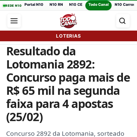
Portal N10
N10 RN
N10 CE
Todo Canal
N10 Carros
REDE N10
LOTERIAS
Resultado da
Lotomania 2892:
Concurso paga mais de
R$ 65 mil na segunda
faixa para 4 apostas
(25/02)
Concurso 2892 da Lotomania, sorteado