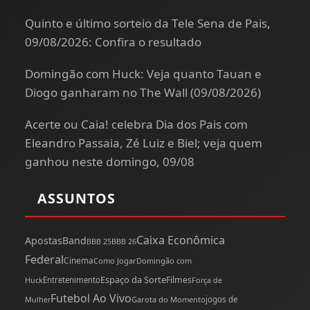
Quinto e último sorteio da Tele Sena de Pais,
09/08/2026: Confira o resultado
Domingão com Huck: Veja quanto Tauan e
Diogo ganharam no The Wall (09/08/2026)
Acerte ou Caia! celebra Dia dos Pais com
Eleandro Passaia, Zé Luiz e Biel; veja quem
ganhou neste domingo, 09/08
ASSUNTOS
Caixa Econômica
Apostas
Band
BBB 25
BBB 26
Federal
Cinema
Como Jogar
Domingão com
Espaço da Sorte
Filmes
Huck
Entretenimento
Força de
Futebol Ao Vivo
Mulher
Garota do Momento
jogos de