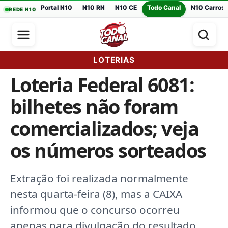
Portal N10
N10 RN
N10 CE
Todo Canal
N10 Carros
REDE N10
LOTERIAS
Loteria Federal 6081:
bilhetes não foram
comercializados; veja
os números sorteados
Extração foi realizada normalmente
nesta quarta-feira (8), mas a CAIXA
informou que o concurso ocorreu
apenas para divulgação do resultado,