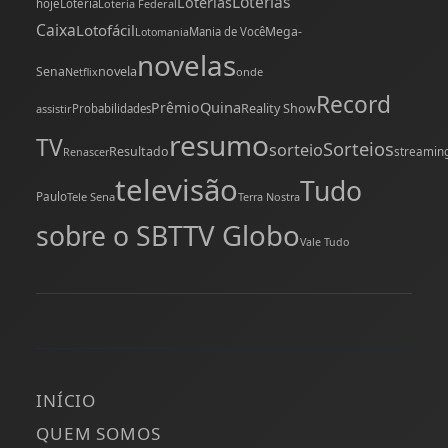
Loterias
Loterias
hoje
Loteria
Loteria Federal
Caixa
Lotofácil
Mega-
Mania de Você
Lotomania
novelas
novela
Sena
onde
Netflix
Record
Quina
Prêmio
Reality Show
assistir
Probabilidades
resumo
TV
Sorteios
sorteio
Resultado
streamin
Renascer
televisão
Tudo
Paulo
Tele Sena
Terra Nostra
TV Globo
sobre o SBT
Vale Tudo
INÍCIO
QUEM SOMOS