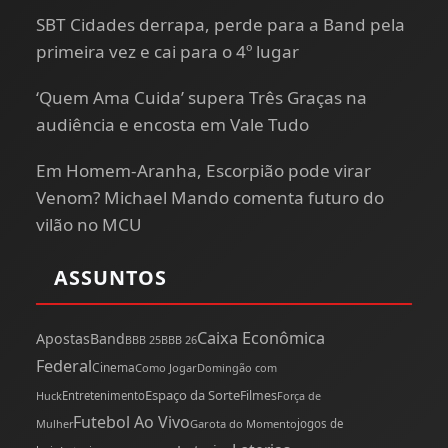
SBT Cidades derrapa, perde para a Band pela
primeira vez e cai para o 4º lugar
‘Quem Ama Cuida’ supera Três Graças na
audiência e encosta em Vale Tudo
Em Homem-Aranha, Escorpião pode virar
Venom? Michael Mando comenta futuro do
vilão no MCU
ASSUNTOS
Caixa Econômica
Apostas
Band
BBB 25
BBB 26
Federal
Cinema
Como Jogar
Domingão com
Espaço da Sorte
Filmes
Huck
Entretenimento
Força de
Futebol Ao Vivo
Mulher
Garota do Momento
jogos de