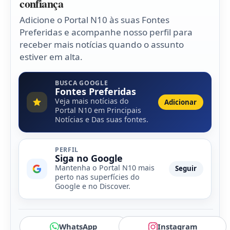
confiança
Adicione o Portal N10 às suas Fontes
Preferidas e acompanhe nosso perfil para
receber mais notícias quando o assunto
estiver em alta.
BUSCA GOOGLE
Fontes Preferidas
Veja mais notícias do
Adicionar
Portal N10 em Principais
Notícias e Das suas fontes.
PERFIL
Siga no Google
Mantenha o Portal N10 mais
Seguir
perto nas superfícies do
Google e no Discover.
WhatsApp
Instagram