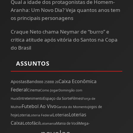
Qual a idade dos protagonistas de Homem-
Aranha: Um Novo Dia? Veja quantos anos tem
os principais personagens
Craque Neto chama Neymar de “burro” e
critica atitude após vitória do Santos na Copa
do Brasil
ASSUNTOS
Caixa Econômica
Apostas
Band
BBB 25
BBB 26
Federal
Cinema
Como Jogar
Domingão com
Espaço da Sorte
Filmes
Huck
Entretenimento
Força de
Futebol Ao Vivo
Mulher
Garota do Momento
jogos de
Loterias
Loterias
hoje
Loteria
Loteria Federal
Caixa
Lotofácil
Mega-
Mania de Você
Lotomania