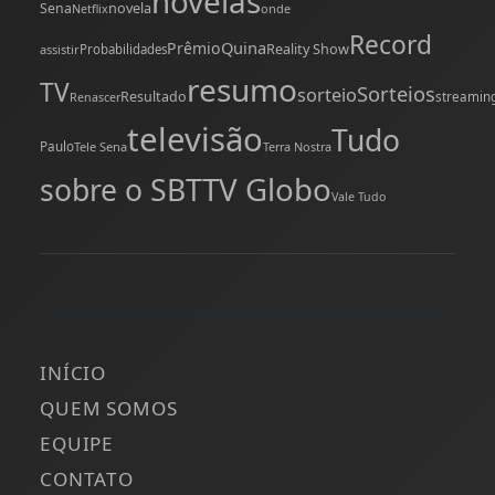
novelas
novela
Sena
onde
Netflix
Record
Quina
Prêmio
Reality Show
assistir
Probabilidades
resumo
TV
Sorteios
sorteio
Resultado
streamin
Renascer
televisão
Tudo
Paulo
Tele Sena
Terra Nostra
TV Globo
sobre o SBT
Vale Tudo
INÍCIO
QUEM SOMOS
EQUIPE
CONTATO