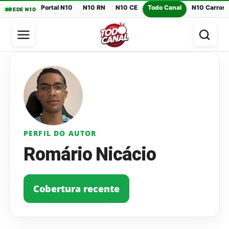
Portal N10
N10 RN
N10 CE
Todo Canal
N10 Carros
REDE N10
PERFIL DO AUTOR
Romário Nicácio
Cobertura recente