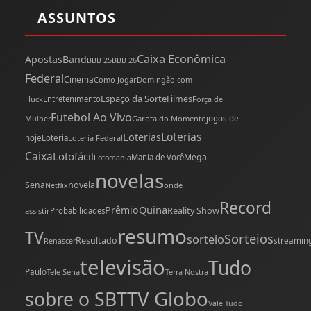
ASSUNTOS
Caixa Econômica
Apostas
Band
BBB 25
BBB 26
Federal
Cinema
Como Jogar
Domingão com
Espaço da Sorte
Filmes
Huck
Entretenimento
Força de
Futebol Ao Vivo
Mulher
Garota do Momento
jogos de
Loterias
Loterias
hoje
Loteria
Loteria Federal
Caixa
Lotofácil
Mega-
Mania de Você
Lotomania
novelas
novela
Sena
onde
Netflix
Record
Quina
Prêmio
Reality Show
assistir
Probabilidades
resumo
TV
Sorteios
sorteio
Resultado
streamin
Renascer
televisão
Tudo
Paulo
Tele Sena
Terra Nostra
TV Globo
sobre o SBT
Vale Tudo