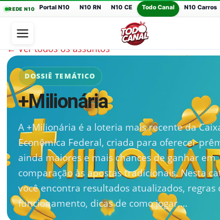
Portal N10
N10 RN
N10 CE
Todo Canal
N10 Carros
REDE N10
← Ver todos os assuntos
DOSSIÊ TEMÁTICO
+Milionária
A +Milionária é a loteria mais recente da Caix
Econômica Federal, criada para oferecer prê
ainda maiores e mais chances de ganhar em
comparação às apostas tradicionais. Nesta ca
você encontra resultados atualizados, regras
funcionamento, dicas de como jogar,…