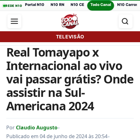
Portal N10
N10 RN
N10 CE
Todo Canal
N10 Carros
REDE N10
TELEVISÃO
Real Tomayapo x
Internacional ao vivo
vai passar grátis? Onde
assistir na Sul-
Americana 2024
•
Por
Claudio Augusto
•
Publicado em 04 de junho de 2024 às 20:54