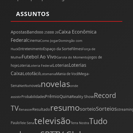
ASSUNTOS
Caixa Econômica
Apostas
Band
BBB 25
BBB 26
Federal
Cinema
Como Jogar
Domingão com
Espaço da Sorte
Filmes
Huck
Entretenimento
Força de
Futebol Ao Vivo
Mulher
Garota do Momento
jogos de
Loterias
Loterias
hoje
Loteria
Loteria Federal
Caixa
Lotofácil
Mega-
Mania de Você
Lotomania
novelas
novela
Sena
onde
Netflix
Record
Quina
Prêmio
Reality Show
assistir
Probabilidades
resumo
TV
Sorteios
sorteio
Resultado
streamin
Renascer
televisão
Tudo
Paulo
Tele Sena
Terra Nostra