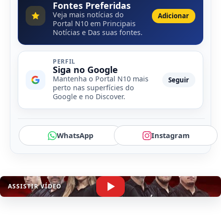
Fontes Preferidas
Veja mais notícias do
Adicionar
Portal N10 em Principais
Notícias e Das suas fontes.
PERFIL
Siga no Google
Mantenha o Portal N10 mais
Seguir
perto nas superfícies do
Google e no Discover.
WhatsApp
Instagram
ASSISTIR VÍDEO