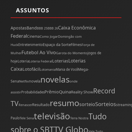
ASSUNTOS
Caixa Econômica
Apostas
Band
BBB 25
BBB 26
Federal
Cinema
Como Jogar
Domingão com
Espaço da Sorte
Filmes
Huck
Entretenimento
Força de
Futebol Ao Vivo
Mulher
Garota do Momento
jogos de
Loterias
Loterias
hoje
Loteria
Loteria Federal
Caixa
Lotofácil
Mega-
Mania de Você
Lotomania
novelas
novela
Sena
onde
Netflix
Record
Quina
Prêmio
Reality Show
assistir
Probabilidades
resumo
TV
Sorteios
sorteio
Resultado
streamin
Renascer
televisão
Tudo
Paulo
Tele Sena
Terra Nostra
TV Globo
sobre o SBT
Vale Tudo