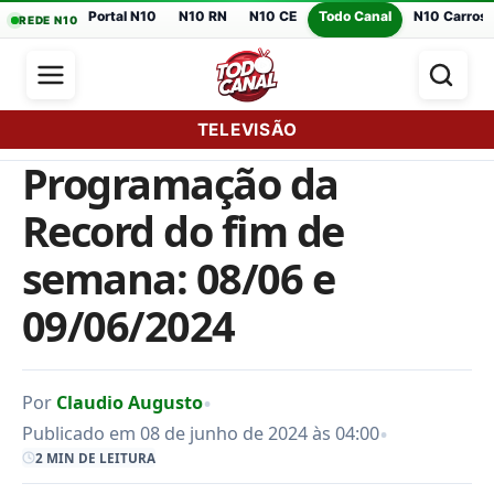
Portal N10
N10 RN
N10 CE
Todo Canal
N10 Carros
REDE N10
TELEVISÃO
Programação da
Record do fim de
semana: 08/06 e
09/06/2024
•
Por
Claudio Augusto
•
Publicado em 08 de junho de 2024 às 04:00
2 MIN DE LEITURA