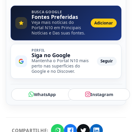
BUSCA GOOGLE
Fontes Preferidas
Veja mais notícias do
Adicionar
Portal N10 em Principais
Notícias e Das suas fontes.
PERFIL
Siga no Google
Mantenha o Portal N10 mais
Seguir
perto nas superfícies do
Google e no Discover.
WhatsApp
Instagram
COMPARTILHE: