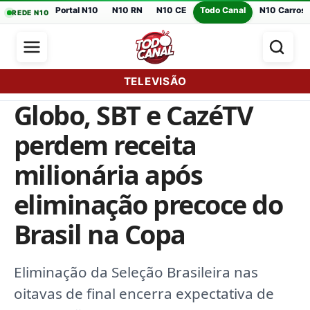
Portal N10
N10 RN
N10 CE
Todo Canal
N10 Carros
REDE N10
TELEVISÃO
Globo, SBT e CazéTV
perdem receita
milionária após
eliminação precoce do
Brasil na Copa
Eliminação da Seleção Brasileira nas
oitavas de final encerra expectativa de