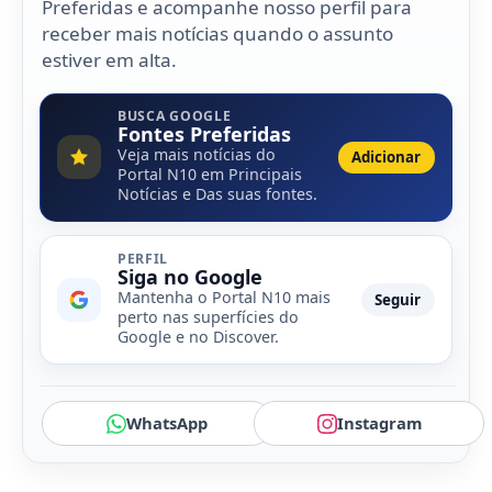
Preferidas e acompanhe nosso perfil para
receber mais notícias quando o assunto
estiver em alta.
BUSCA GOOGLE
Fontes Preferidas
Veja mais notícias do
Adicionar
Portal N10 em Principais
Notícias e Das suas fontes.
PERFIL
Siga no Google
Mantenha o Portal N10 mais
Seguir
perto nas superfícies do
Google e no Discover.
WhatsApp
Instagram