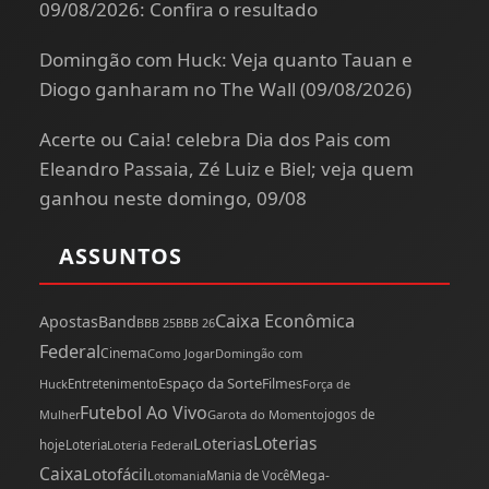
09/08/2026: Confira o resultado
Domingão com Huck: Veja quanto Tauan e
Diogo ganharam no The Wall (09/08/2026)
Acerte ou Caia! celebra Dia dos Pais com
Eleandro Passaia, Zé Luiz e Biel; veja quem
ganhou neste domingo, 09/08
ASSUNTOS
Caixa Econômica
Apostas
Band
BBB 25
BBB 26
Federal
Cinema
Como Jogar
Domingão com
Espaço da Sorte
Filmes
Huck
Entretenimento
Força de
Futebol Ao Vivo
Mulher
Garota do Momento
jogos de
Loterias
Loterias
hoje
Loteria
Loteria Federal
Caixa
Lotofácil
Mega-
Mania de Você
Lotomania