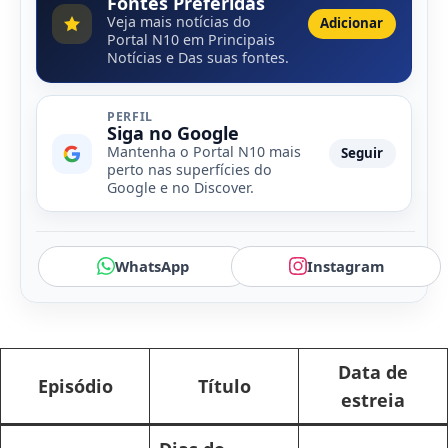
Fontes Preferidas
Veja mais notícias do
Adicionar
Portal N10 em Principais
Notícias e Das suas fontes.
PERFIL
Siga no Google
Mantenha o Portal N10 mais
Seguir
perto nas superfícies do
Google e no Discover.
WhatsApp
Instagram
Data de
Episódio
Título
estreia