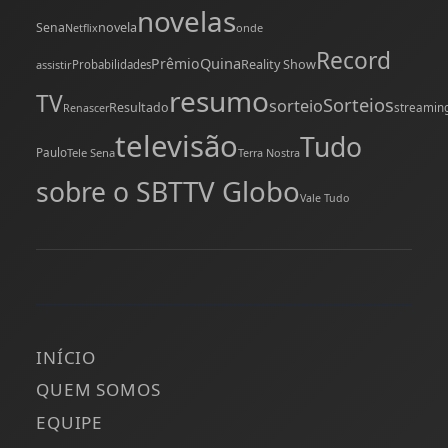
novelas
novela
Sena
onde
Netflix
Record
Quina
Prêmio
Reality Show
assistir
Probabilidades
resumo
TV
Sorteios
sorteio
Resultado
streamin
Renascer
televisão
Tudo
Paulo
Tele Sena
Terra Nostra
TV Globo
sobre o SBT
Vale Tudo
INÍCIO
QUEM SOMOS
EQUIPE