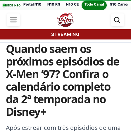
Portal N10
N10 RN
N10 CE
Todo Canal
N10 Carros
REDE N10
STREAMING
Quando saem os
próximos episódios de
X-Men ’97? Confira o
calendário completo
da 2ª temporada no
Disney+
Após estrear com três episódios de uma