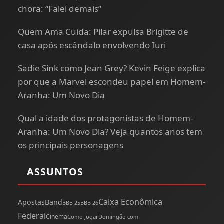
chora: “Falei demais”
Quem Ama Cuida: Pilar expulsa Brigitte de
casa após escândalo envolvendo Iuri
Sadie Sink como Jean Grey? Kevin Feige explica
por que a Marvel escondeu papel em Homem-
Aranha: Um Novo Dia
Qual a idade dos protagonistas de Homem-
Aranha: Um Novo Dia? Veja quantos anos tem
os principais personagens
ASSUNTOS
Caixa Econômica
Apostas
Band
BBB 25
BBB 26
Federal
Cinema
Como Jogar
Domingão com