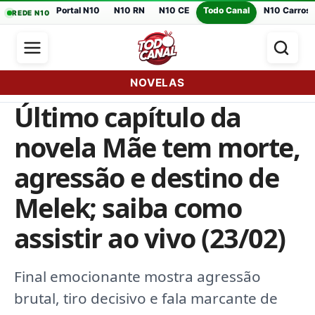
Portal N10
N10 RN
N10 CE
Todo Canal
N10 Carros
REDE N10
NOVELAS
Último capítulo da
novela Mãe tem morte,
agressão e destino de
Melek; saiba como
assistir ao vivo (23/02)
Final emocionante mostra agressão
brutal, tiro decisivo e fala marcante de