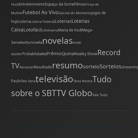
Espaço da Sorte
Filmes
Huck
Entretenimento
Força de
Futebol Ao Vivo
Mulher
Garota do Momento
jogos de
Loterias
Loterias
hoje
Loteria
Loteria Federal
Caixa
Lotofácil
Mega-
Mania de Você
Lotomania
novelas
novela
Sena
onde
Netflix
Record
Quina
Prêmio
Reality Show
assistir
Probabilidades
resumo
TV
Sorteios
sorteio
Resultado
streamin
Renascer
televisão
Tudo
Paulo
Tele Sena
Terra Nostra
TV Globo
sobre o SBT
Vale Tudo