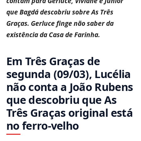
contam para
Gerluce
,
Viviane
e
Júnior
que
Bagdá
descobriu sobre As Três
Graças.
Gerluce
finge não saber da
existência da Casa de Farinha.
Em Três Graças de
segunda (09/03), Lucélia
não conta a João Rubens
que descobriu que As
Três Graças original está
no ferro-velho