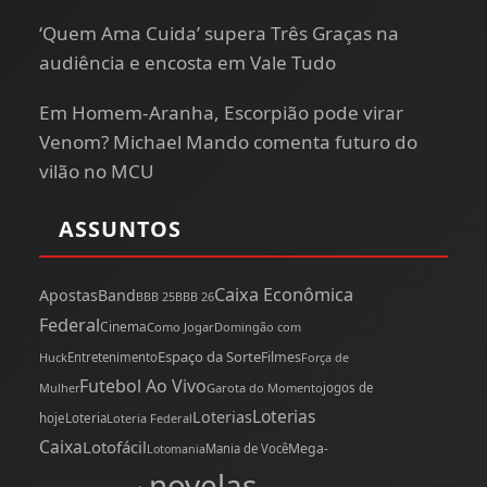
‘Quem Ama Cuida’ supera Três Graças na
audiência e encosta em Vale Tudo
Em Homem-Aranha, Escorpião pode virar
Venom? Michael Mando comenta futuro do
vilão no MCU
ASSUNTOS
Caixa Econômica
Apostas
Band
BBB 25
BBB 26
Federal
Cinema
Como Jogar
Domingão com
Espaço da Sorte
Filmes
Huck
Entretenimento
Força de
Futebol Ao Vivo
Mulher
Garota do Momento
jogos de
Loterias
Loterias
hoje
Loteria
Loteria Federal
Caixa
Lotofácil
Mega-
Mania de Você
Lotomania
novelas