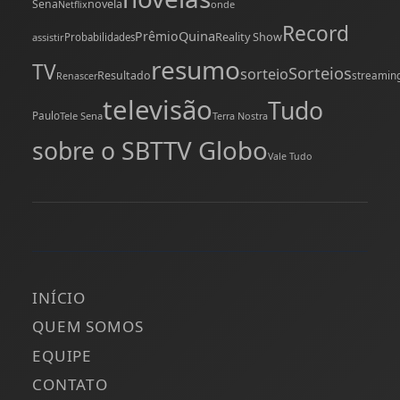
novela
Sena
onde
Netflix
Record
Quina
Prêmio
Reality Show
assistir
Probabilidades
resumo
TV
Sorteios
sorteio
Resultado
streamin
Renascer
televisão
Tudo
Paulo
Tele Sena
Terra Nostra
TV Globo
sobre o SBT
Vale Tudo
INÍCIO
QUEM SOMOS
EQUIPE
CONTATO