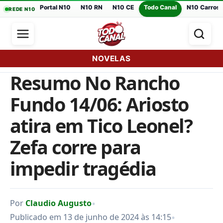
Portal N10
N10 RN
N10 CE
Todo Canal
N10 Carros
REDE N10
NOVELAS
Resumo No Rancho
Fundo 14/06: Ariosto
atira em Tico Leonel?
Zefa corre para
impedir tragédia
•
Por
Claudio Augusto
•
Publicado em 13 de junho de 2024 às 14:15