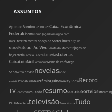
ASSUNTOS
Caixa Econômica
Apostas
Band
BBB 25
BBB 26
Federal
Cinema
Como Jogar
Domingão com
Espaço da Sorte
Filmes
Huck
Entretenimento
Força de
Futebol Ao Vivo
Mulher
Garota do Momento
jogos de
Loterias
Loterias
hoje
Loteria
Loteria Federal
Caixa
Lotofácil
Mega-
Mania de Você
Lotomania
novelas
novela
Sena
onde
Netflix
Record
Quina
Prêmio
Reality Show
assistir
Probabilidades
resumo
TV
Sorteios
sorteio
Resultado
streamin
Renascer
televisão
Tudo
Paulo
Tele Sena
Terra Nostra