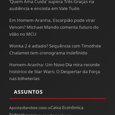
‘Quem Ama Cuida’ supera Três Graças na
audiência e encosta em Vale Tudo
Em Homem-Aranha, Escorpião pode virar
Venom? Michael Mando comenta futuro do
vilão no MCU
Wonka 2 é adiado? Sequência com Timothée
Chalamet tem cronograma indefinido
Homem-Aranha: Um Novo Dia mira recorde
histórico de Star Wars: O Despertar da Força
nas bilheterias
ASSUNTOS
Caixa Econômica
Apostas
Band
BBB 25
BBB 26
Federal
Cinema
Como Jogar
Domingão com