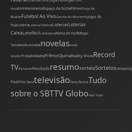
Espaço da Sorte
Filmes
Huck
Entretenimento
Força de
Futebol Ao Vivo
Mulher
Garota do Momento
jogos de
Loterias
Loterias
hoje
Loteria
Loteria Federal
Caixa
Lotofácil
Mega-
Mania de Você
Lotomania
novelas
novela
Sena
onde
Netflix
Record
Quina
Prêmio
Reality Show
assistir
Probabilidades
resumo
TV
Sorteios
sorteio
Resultado
streamin
Renascer
televisão
Tudo
Paulo
Tele Sena
Terra Nostra
TV Globo
sobre o SBT
Vale Tudo