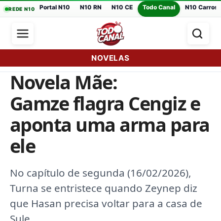
Portal N10
N10 RN
N10 CE
Todo Canal
N10 Carros
REDE N10
NOVELAS
Novela Mãe:
Gamze flagra Cengiz e
aponta uma arma para
ele
No capítulo de segunda (16/02/2026),
Turna se entristece quando Zeynep diz
que Hasan precisa voltar para a casa de
Sule