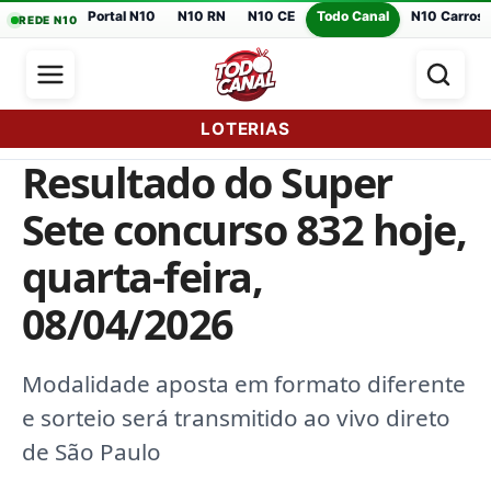
Portal N10
N10 RN
N10 CE
Todo Canal
N10 Carros
REDE N10
LOTERIAS
Resultado do Super
Sete concurso 832 hoje,
quarta-feira,
08/04/2026
Modalidade aposta em formato diferente
e sorteio será transmitido ao vivo direto
de São Paulo