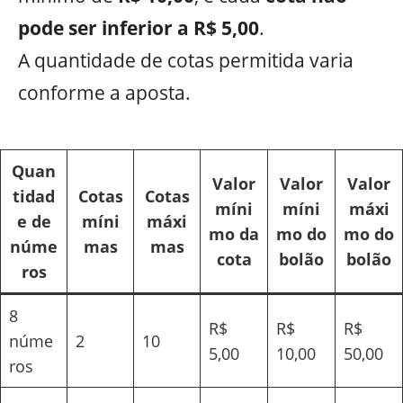
pode ser inferior a R$ 5,00
.
A quantidade de cotas permitida varia
conforme a aposta.
Quan
Valor
Valor
Valor
tidad
Cotas
Cotas
míni
míni
máxi
e de
míni
máxi
mo da
mo do
mo do
núme
mas
mas
cota
bolão
bolão
ros
8
R$
R$
R$
núme
2
10
5,00
10,00
50,00
ros