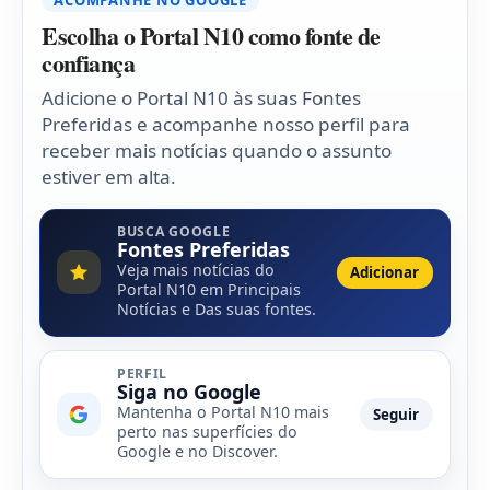
ACOMPANHE NO GOOGLE
Escolha o Portal N10 como fonte de
confiança
Adicione o Portal N10 às suas Fontes
Preferidas e acompanhe nosso perfil para
receber mais notícias quando o assunto
estiver em alta.
BUSCA GOOGLE
Fontes Preferidas
Veja mais notícias do
Adicionar
Portal N10 em Principais
Notícias e Das suas fontes.
PERFIL
Siga no Google
Mantenha o Portal N10 mais
Seguir
perto nas superfícies do
Google e no Discover.