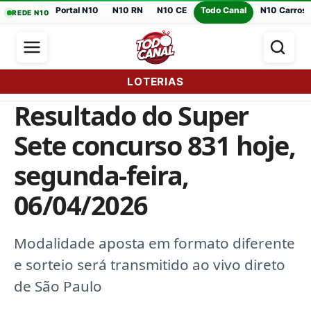
Portal N10
N10 RN
N10 CE
Todo Canal
N10 Carros
REDE N10
LOTERIAS
Resultado do Super
Sete concurso 831 hoje,
segunda-feira,
06/04/2026
Modalidade aposta em formato diferente
e sorteio será transmitido ao vivo direto
de São Paulo