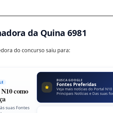
8
adora da Quina 6981
edora do concurso saiu para:
BUSCA GOOGLE
LE
Fontes Preferidas
l N10 como
Veja mais notícias do Portal N10
Principais Notícias e Das suas fo
ça
 às suas Fontes