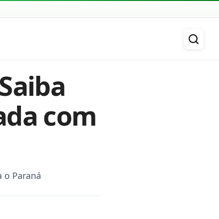
 Saiba
iada com
a o Paraná