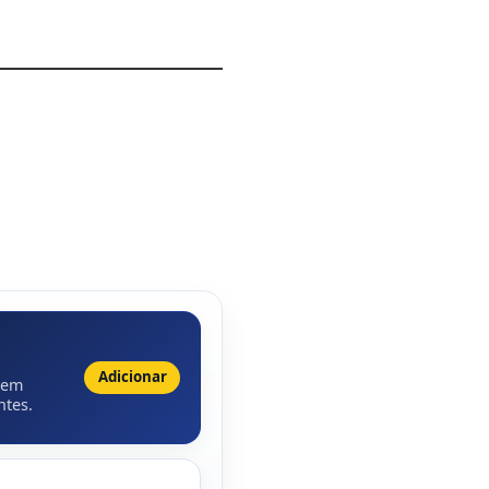
Adicionar
 em
ntes.