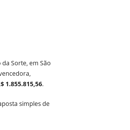
ço da Sorte, em São
 vencedora,
$ 1.855.815,56
.
 aposta simples de