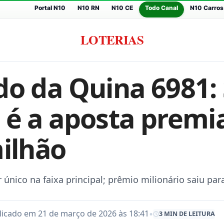
Portal N10
N10 RN
N10 CE
Todo Canal
N10 Carros
LOTERIAS
do da Quina 6981:
 é a aposta prem
milhão
nico na faixa principal; prêmio milionário saiu par
•
licado em 21 de março de 2026 às 18:41
3 MIN DE LEITURA