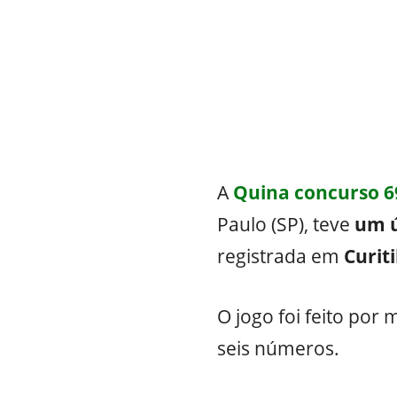
A
Quina concurso 6
Paulo (SP), teve
um ú
registrada em
Curiti
O jogo foi feito por
seis números.