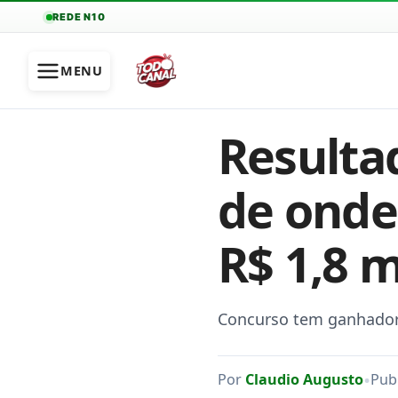
REDE N10
MENU
Resulta
de onde
R$ 1,8 
Concurso tem ganhador ú
•
Por
Claudio Augusto
Pub