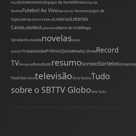
Espaço da Sorte
Filmes
Huck
Entretenimento
Força de
Futebol Ao Vivo
Mulher
Garota do Momento
jogos de
Loterias
Loterias
hoje
Loteria
Loteria Federal
Caixa
Lotofácil
Mega-
Mania de Você
Lotomania
novelas
novela
Sena
onde
Netflix
Record
Quina
Prêmio
Reality Show
assistir
Probabilidades
resumo
TV
Sorteios
sorteio
Resultado
streamin
Renascer
televisão
Tudo
Paulo
Tele Sena
Terra Nostra
TV Globo
sobre o SBT
Vale Tudo