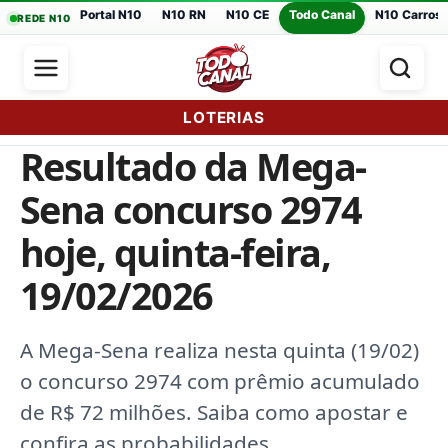
Portal N10
N10 RN
N10 CE
Todo Canal
N10 Carros
REDE N10
LOTERIAS
Resultado da Mega-
Sena concurso 2974
hoje, quinta-feira,
19/02/2026
A Mega-Sena realiza nesta quinta (19/02)
o concurso 2974 com prêmio acumulado
de R$ 72 milhões. Saiba como apostar e
confira as probabilidades