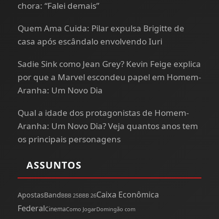
chora: “Falei demais”
Quem Ama Cuida: Pilar expulsa Brigitte de
casa após escândalo envolvendo Iuri
Sadie Sink como Jean Grey? Kevin Feige explica
por que a Marvel escondeu papel em Homem-
Aranha: Um Novo Dia
Qual a idade dos protagonistas de Homem-
Aranha: Um Novo Dia? Veja quantos anos tem
os principais personagens
ASSUNTOS
Caixa Econômica
Apostas
Band
BBB 25
BBB 26
Federal
Cinema
Como Jogar
Domingão com