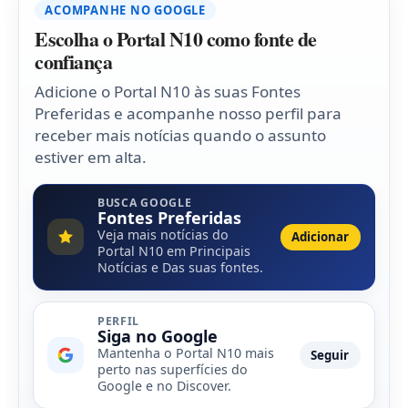
ACOMPANHE NO GOOGLE
Escolha o Portal N10 como fonte de
confiança
Adicione o Portal N10 às suas Fontes
Preferidas e acompanhe nosso perfil para
receber mais notícias quando o assunto
estiver em alta.
BUSCA GOOGLE
Fontes Preferidas
Veja mais notícias do
Adicionar
Portal N10 em Principais
Notícias e Das suas fontes.
PERFIL
Siga no Google
Mantenha o Portal N10 mais
Seguir
perto nas superfícies do
Google e no Discover.