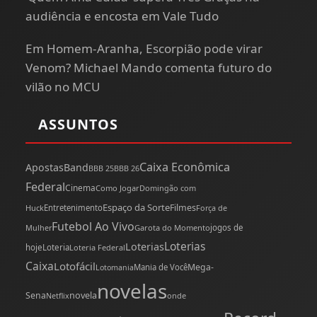
audiência e encosta em Vale Tudo
Em Homem-Aranha, Escorpião pode virar
Venom? Michael Mando comenta futuro do
vilão no MCU
ASSUNTOS
Caixa Econômica
Apostas
Band
BBB 25
BBB 26
Federal
Cinema
Como Jogar
Domingão com
Espaço da Sorte
Filmes
Huck
Entretenimento
Força de
Futebol Ao Vivo
Mulher
Garota do Momento
jogos de
Loterias
Loterias
hoje
Loteria
Loteria Federal
Caixa
Lotofácil
Mega-
Mania de Você
Lotomania
novelas
novela
Sena
onde
Netflix