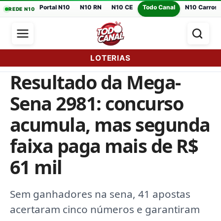
Portal N10
N10 RN
N10 CE
Todo Canal
N10 Carros
REDE N10
LOTERIAS
Resultado da Mega-
Sena 2981: concurso
acumula, mas segunda
faixa paga mais de R$
61 mil
Sem ganhadores na sena, 41 apostas
acertaram cinco números e garantiram