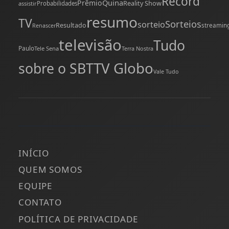
Record
Quina
Prêmio
Reality Show
assistir
Probabilidades
resumo
TV
Sorteios
sorteio
Resultado
streamin
Renascer
televisão
Tudo
Paulo
Tele Sena
Terra Nostra
TV Globo
sobre o SBT
Vale Tudo
INÍCIO
QUEM SOMOS
EQUIPE
CONTATO
POLÍTICA DE PRIVACIDADE